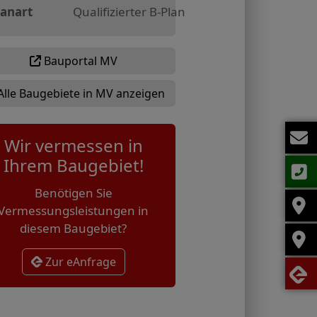
lanart
Qualifizierter B-Plan
Bauportal MV
Alle Baugebiete in MV anzeigen
Wir vermessen in
Ihrem Baugebiet!
Benötigen Sie
Vermessungsleistungen in
diesem Baugebiet?
Zur eAnfrage