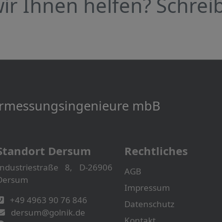
r Ihnen helfen? Schreib
Vermessungs­­ingenieure mbB
Standort Dersum
Rechtliches
Industriestraße 8, D-26906
AGB
Dersum
Impressum
+49 4963 90 76 846
Datenschutz
dersum@golnik.de
Kontakt