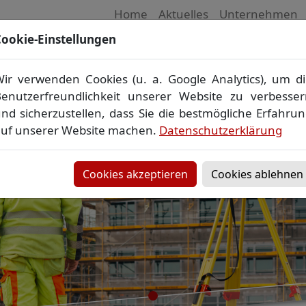
Home
Aktuelles
Unternehmen
ookie-Einstellungen
 Vermessungsbüro in Mecklenburg-Vorpom
Wir vermessen Ihr Grundstück
ir verwenden Cookies (u. a. Google Analytics), um d
plan
▪
Absteckung
▪
Bauvermessung
▪
Gebäudeeinmes
enutzerfreundlichkeit unserer Website zu verbesse
Grenzfeststellung
▪
Amtliche Auskünfte und Auszüge
nd sicherzustellen, dass Sie die bestmögliche Erfahru
uf unserer Website machen.
Datenschutzerklärung
Cookies akzeptieren
Cookies ablehnen