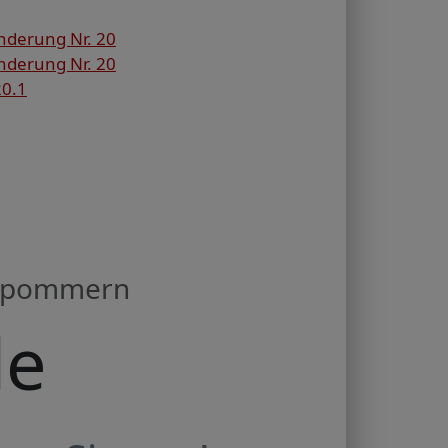
nderung Nr. 20
nderung Nr. 20
20.1
orpommern
de