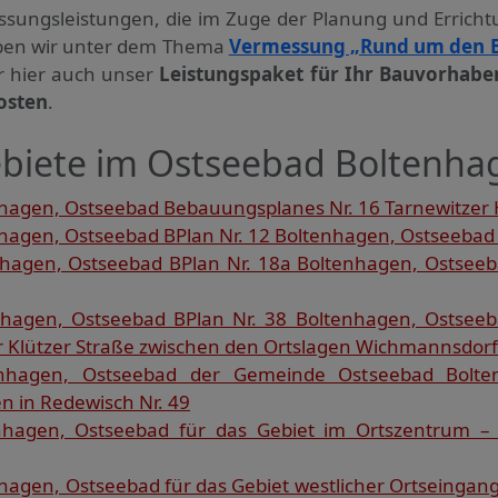
ssungs­leistungen, die im Zuge der Planung und Errich
haben wir unter dem Thema
Vermessung „Rund um den 
ir hier auch unser
Leistungspaket für Ihr Bauvorhabe
osten
.
biete im Ostseebad Boltenha
agen, Ostseebad Bebauungsplanes Nr. 16 Tarnewitzer 
agen, Ostseebad BPlan Nr. 12 Boltenhagen, Ostseebad 
agen, Ostseebad BPlan Nr. 18a Boltenhagen, Ostseeb
hagen, Ostseebad BPlan Nr. 38 Boltenhagen, Ostsee
r Klützer Straße zwischen den Ortslagen Wichmannsdorf 
nhagen, Ostseebad der Gemeinde Ostseebad Bolte
n in Redewisch Nr. 49
hagen, Ostseebad für das Gebiet im Ortszentrum – 
agen, Ostseebad für das Gebiet westlicher Ortseinga