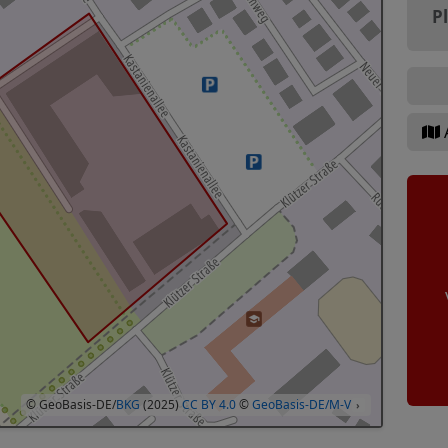
P
© GeoBasis-DE/
BKG
(2025)
CC BY 4.0
©
GeoBasis-DE/M-V
›