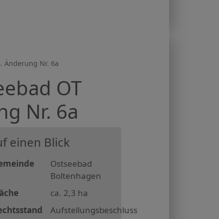
 Änderung Nr. 6a
eebad OT
g Nr. 6a
f einen Blick
emeinde
Ostseebad
Boltenhagen
läche
ca. 2,3 ha
echtsstand
Aufstellungsbeschluss