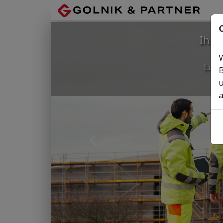
C
Ihr
W
Lage
B
u
a
Vorheriges Bild