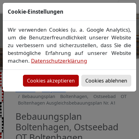
Cookie-Einstellungen
Ihr Vermessungsbüro in
Wir verwenden Cookies (u. a. Google Analytics),
Mecklenburg-Vorpommern
um die Benutzerfreundlichkeit unserer Website
Wir vermessen Ihr Grundstück
zu verbessern und sicherzustellen, dass Sie die
Vorheriges Bild
Näch
Lageplan
▪
Absteckung
▪
Bauvermessung
▪
bestmögliche Erfahrung auf unserer Website
Gebäudeeinmessung
machen.
Datenschutzerklärung
Grenzfeststellung
▪
Amtliche Auskünfte und
Auszüge
Cookies akzeptieren
Cookies ablehnen
Startseite
Baugebiete
Bebauungsplan Boltenhagen, Ostseebad OT
Boltenhagen Ausgleichsbebauungsplan Nr. A1
Bebauungsplan
Boltenhagen, Ostseebad
OT Boltenhagen