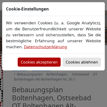
Cookie-Einstellungen
Ihr Vermessungsbüro in
Wir verwenden Cookies (u. a. Google Analytics),
Mecklenburg-Vorpommern
um die Benutzerfreundlichkeit unserer Website
Wir vermessen Ihr Grundstück
zu verbessern und sicherzustellen, dass Sie die
Vorheriges Bild
Näch
Lageplan
▪
Absteckung
▪
Bauvermessung
▪
bestmögliche Erfahrung auf unserer Website
Gebäudeeinmessung
machen.
Datenschutzerklärung
Grenzfeststellung
▪
Amtliche Auskünfte und
Auszüge
Cookies akzeptieren
Cookies ablehnen
Startseite
Baugebiete
Bebauungsplan Boltenhagen, Ostseebad OT
Boltenhagen Alt-Boltenhagen Nr. 20.1
Bebauungsplan
Boltenhagen, Ostseebad
OT Boltenhagen Alt-