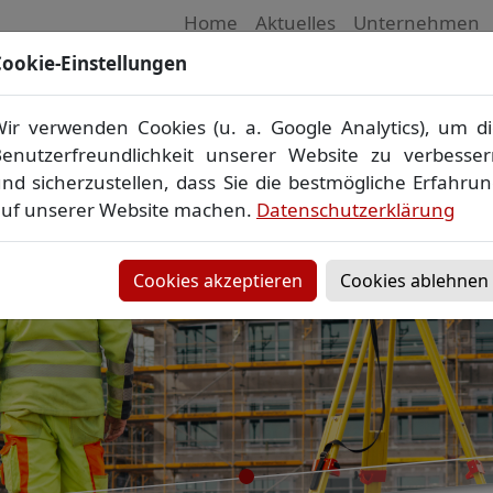
Home
Aktuelles
Unternehmen
ookie-Einstellungen
 Vermessungsbüro in Mecklenburg-Vorpom
Wir vermessen Ihr Grundstück
ir verwenden Cookies (u. a. Google Analytics), um d
plan
▪
Absteckung
▪
Bauvermessung
▪
Gebäudeeinmes
enutzerfreundlichkeit unserer Website zu verbesse
Grenzfeststellung
▪
Amtliche Auskünfte und Auszüge
nd sicherzustellen, dass Sie die bestmögliche Erfahru
uf unserer Website machen.
Datenschutzerklärung
Cookies akzeptieren
Cookies ablehnen