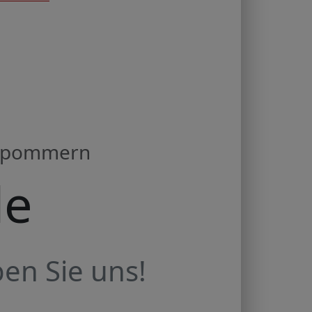
orpommern
de
en Sie uns!