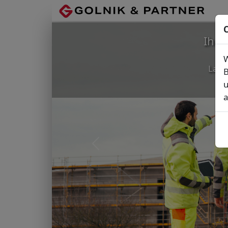
C
Ihr
W
Lage
B
u
a
Vorheriges Bild