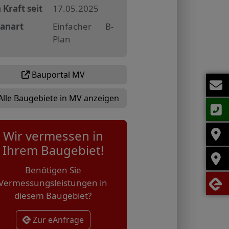
 Kraft seit
17.05.2025
lanart
Einfacher B-
Plan
Bauportal MV
Alle Baugebiete in MV anzeigen
Wir vermessen in
Ihrem Baugebiet!
Benötigen Sie
Vermessungsleistungen in
diesem Baugebiet?
Zur eAnfrage