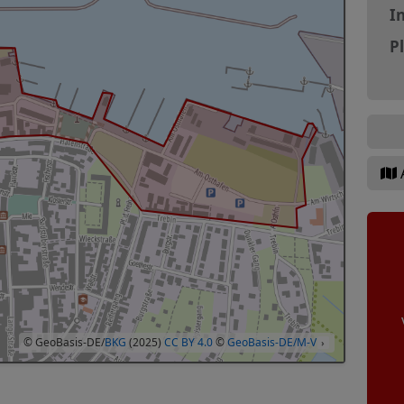
In
P
© GeoBasis-DE/
BKG
(2025)
CC BY 4.0
©
GeoBasis-DE/M-V
›