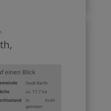
5
th,
f einen Blick
emeinde
Stadt Barth
läche
ca. 17,7 ha
echtsstand
In Kraft
getreten