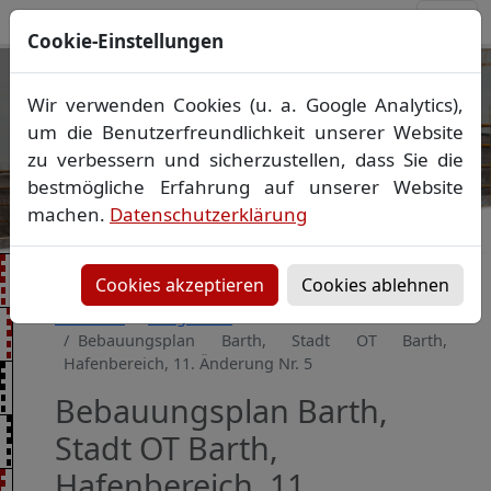
Cookie-Einstellungen
Ihr Vermessungsbüro in
Wir verwenden Cookies (u. a. Google Analytics),
Mecklenburg-Vorpommern
um die Benutzerfreundlichkeit unserer Website
Wir vermessen Ihr Grundstück
zu verbessern und sicherzustellen, dass Sie die
Vorheriges Bild
Näch
Lageplan
▪
Absteckung
▪
Bauvermessung
▪
bestmögliche Erfahrung auf unserer Website
Gebäudeeinmessung
machen.
Datenschutzerklärung
Grenzfeststellung
▪
Amtliche Auskünfte und
Auszüge
Cookies akzeptieren
Cookies ablehnen
Startseite
Baugebiete
Bebauungsplan Barth, Stadt OT Barth,
Hafenbereich, 11. Änderung Nr. 5
Bebauungsplan Barth,
Stadt OT Barth,
Hafenbereich, 11.