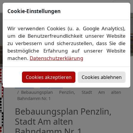
Cookie-Einstellungen
Ihr Vermessungsbüro in
Wir verwenden Cookies (u. a. Google Analytics),
Mecklenburg-Vorpommern
um die Benutzerfreundlichkeit unserer Website
Wir vermessen Ihr Grundstück
zu verbessern und sicherzustellen, dass Sie die
Vorheriges Bild
Näch
Lageplan
▪
Absteckung
▪
Bauvermessung
▪
bestmögliche Erfahrung auf unserer Website
Gebäudeeinmessung
machen.
Datenschutzerklärung
Grenzfeststellung
▪
Amtliche Auskünfte und
Auszüge
Cookies akzeptieren
Cookies ablehnen
Startseite
Baugebiete
Bebauungsplan Penzlin, Stadt Am alten
Bahndamm Nr. 1
Bebauungsplan Penzlin,
Stadt Am alten
Bahndamm Nr. 1