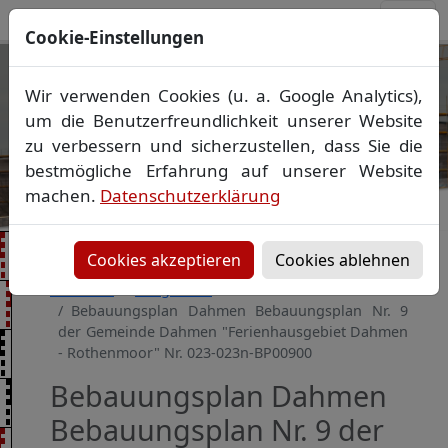
Cookie-Einstellungen
Ihr Vermessungsbüro in
Wir verwenden Cookies (u. a. Google Analytics),
Mecklenburg-Vorpommern
um die Benutzerfreundlichkeit unserer Website
Wir vermessen Ihr Grundstück
zu verbessern und sicherzustellen, dass Sie die
Vorheriges Bild
Näch
Lageplan
▪
Absteckung
▪
Bauvermessung
▪
bestmögliche Erfahrung auf unserer Website
Gebäudeeinmessung
machen.
Datenschutzerklärung
Grenzfeststellung
▪
Amtliche Auskünfte und
Auszüge
Cookies akzeptieren
Cookies ablehnen
Startseite
Baugebiete
Bebauungsplan Dahmen Bebauungsplan Nr. 9
der Gemeinde Dahmen "Ferienhausgebiet Dahmen
- Rothenmoor" Nr. 023-023n-BP00900
Bebauungsplan Dahmen
Bebauungsplan Nr. 9 der