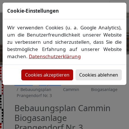
Cookie-Einstellungen
Ihr Vermessungsbüro in
Wir verwenden Cookies (u. a. Google Analytics),
Mecklenburg-Vorpommern
um die Benutzerfreundlichkeit unserer Website
Wir vermessen Ihr Grundstück
zu verbessern und sicherzustellen, dass Sie die
Vorheriges Bild
Näch
Lageplan
▪
Absteckung
▪
Bauvermessung
▪
bestmögliche Erfahrung auf unserer Website
Gebäudeeinmessung
machen.
Datenschutzerklärung
Grenzfeststellung
▪
Amtliche Auskünfte und
Auszüge
Cookies akzeptieren
Cookies ablehnen
Startseite
Baugebiete
Bebauungsplan Cammin Biogasanlage
Prangendorf Nr. 3
Bebauungsplan Cammin
Biogasanlage
Prangendorf Nr. 3