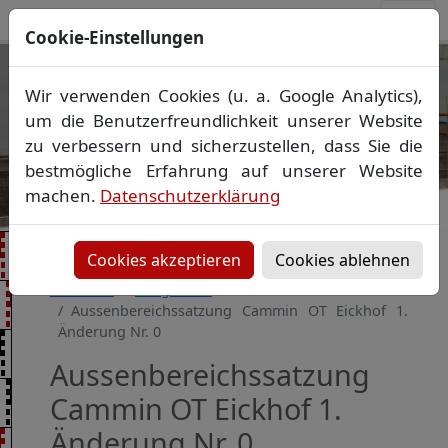
Cookie-Einstellungen
Ihr Vermessungsbüro in
Wir verwenden Cookies (u. a. Google Analytics),
Mecklenburg-Vorpommern
um die Benutzerfreundlichkeit unserer Website
Wir vermessen Ihr Grundstück
zu verbessern und sicherzustellen, dass Sie die
Vorheriges Bild
Näch
Lageplan
▪
Absteckung
▪
Bauvermessung
▪
bestmögliche Erfahrung auf unserer Website
Gebäudeeinmessung
machen.
Datenschutzerklärung
Grenzfeststellung
▪
Amtliche Auskünfte und
Auszüge
Cookies akzeptieren
Cookies ablehnen
Startseite
Baugebiete
Aussenbereichssatzung Cammin OT Eickhof 1.
Änderung Nr. 0
Aussenbereichssatzung
Cammin OT Eickhof 1.
Änderung Nr. 0