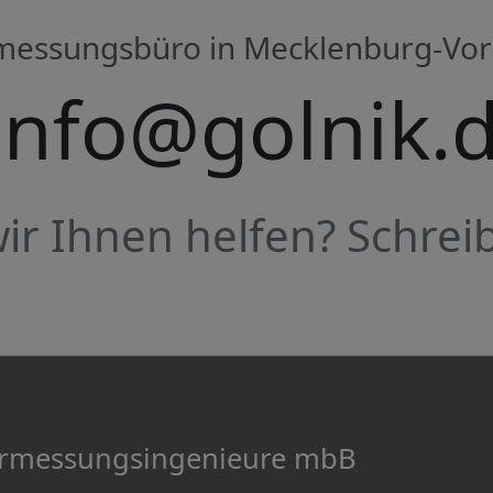
rmessungsbüro in Mecklenburg-V
info@golnik.
r Ihnen helfen? Schreib
Vermessungs­­ingenieure mbB