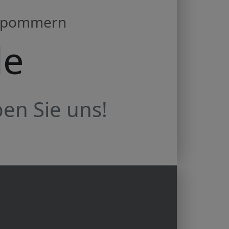
orpommern
de
en Sie uns!