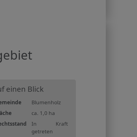
ebiet
f einen Blick
emeinde
Blumenholz
läche
ca. 1,0 ha
echtsstand
In Kraft
getreten