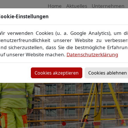
Home
Aktuelles
Unternehmen
ookie-Einstellungen
 Vermessungsbüro in Mecklenburg-Vorpom
Wir vermessen Ihr Grundstück
ir verwenden Cookies (u. a. Google Analytics), um d
plan
▪
Absteckung
▪
Bauvermessung
▪
Gebäudeeinmes
enutzerfreundlichkeit unserer Website zu verbesse
Grenzfeststellung
▪
Amtliche Auskünfte und Auszüge
nd sicherzustellen, dass Sie die bestmögliche Erfahru
uf unserer Website machen.
Datenschutzerklärung
Cookies akzeptieren
Cookies ablehnen