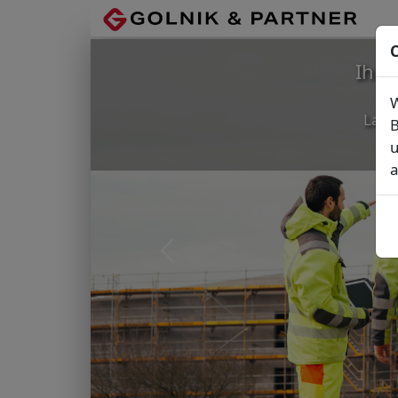
C
Ihr
W
Lage
B
u
a
Vorheriges Bild