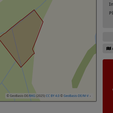
In
P
© GeoBasis-DE/
BKG
(2025)
CC BY 4.0
©
GeoBasis-DE/M-V
›