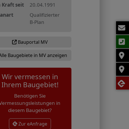
 Kraft seit
20.04.1991
lanart
Qualifizierter
B-Plan
Bauportal MV
Alle Baugebiete in MV anzeigen
Wir vermessen in
Ihrem Baugebiet!
Benötigen Sie
Vermessungsleistungen in
diesem Baugebiet?
Zur eAnfrage