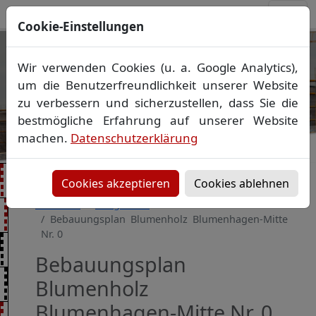
Cookie-Einstellungen
Ihr Vermessungsbüro in
Wir verwenden Cookies (u. a. Google Analytics),
Mecklenburg-Vorpommern
um die Benutzerfreundlichkeit unserer Website
Wir vermessen Ihr Grundstück
zu verbessern und sicherzustellen, dass Sie die
Vorheriges Bild
Näch
Lageplan
▪
Absteckung
▪
Bauvermessung
▪
bestmögliche Erfahrung auf unserer Website
Gebäudeeinmessung
machen.
Datenschutzerklärung
Grenzfeststellung
▪
Amtliche Auskünfte und
Auszüge
Cookies akzeptieren
Cookies ablehnen
Startseite
Baugebiete
Bebauungsplan Blumenholz Blumenhagen-Mitte
Nr. 0
Bebauungsplan
Blumenholz
Blumenhagen-Mitte Nr. 0