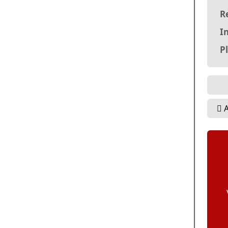
R
In
P
A