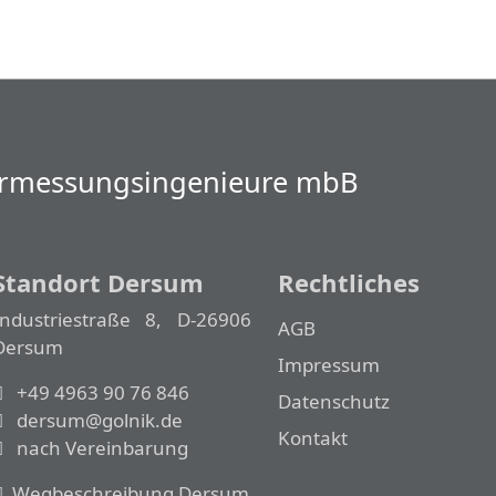
Vermessungs­­ingenieure mbB
Standort Dersum
Rechtliches
Industriestraße 8, D-26906
AGB
Dersum
Impressum
+49 4963 90 76 846
Datenschutz
dersum@golnik.de
Kontakt
nach Vereinbarung
Wegbeschreibung Dersum