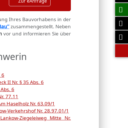
Zur eAnfrage
tung Ihres Bauvorhabens in der
Bau“
zusammengestellt. Neben
n
vor und informieren Sie über
hwerin
 6
II Nr. § 35 Abs. 6
Abs. 6
r. 77.11
 Haselholz Nr. 63.09/1
w-Verkehrshof Nr. 28.97.01/1
ankow-Ziegeleiweg Mitte Nr.