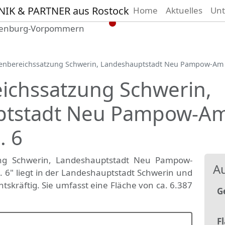
Home
Aktuelles
Un
 Vermessungsbüro in Mecklenburg-Vorpom
Wir vermessen Ihr Grundstück
enbereichssatzung Schwerin, Landeshauptstadt Neu Pampow-Am Ki
plan
▪
Absteckung
▪
Bauvermessung
▪
Gebäudeeinmes
Grenzfeststellung
▪
Amtliche Auskünfte und Auszüge
ichssatzung Schwerin,
tstadt Neu Pampow-Am
. 6
ung Schwerin, Landeshauptstadt Neu Pampow-
Au
. 6" liegt in der Landeshauptstadt Schwerin und
htskräftig. Sie umfasst eine Fläche von ca. 6.387
G
F