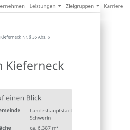
ternehmen
Leistungen
Zielgruppen
Karriere
Nächstes Bild
mern
eferneck Nr. § 35 Abs. 6
sung
 Kieferneck
f einen Blick
emeinde
Landeshauptstadt
Schwerin
läche
ca. 6.387 m²