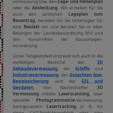
vermessung bzw. den
Lage- und Höhenplan
oder die
Absteckung
. Wir erstellen für Sie
auch den amtlichen
Lageplan zum
Bauantrag
, bereiten für Sie Unterlagen für
eine
Baulast
vor und beraten Sie in allen
Belangen der Landesbauordnung M-V und
den Vorschriften der Bauvorlagen­
verordnung.
Unser Tätigkeitsfeld erstreckt sich auch in die
vielfältigen Bereiche der
3D
Gebäudevermessung
, der
Schiffs-
und
Industrie­vermessung
, der
Gutachten bzw.
Beweis­sicherung
und der
GIS und
Geodaten
. Von flächen­hafter
3D
Vermessung
mittels
Laser­scanning
, über
spezielle
Photo­grammetrie
-Vermessung,
hoch­genauem
Laser­tracking
(z. B. für
einen CAD-Produkt­vergleich oder eine