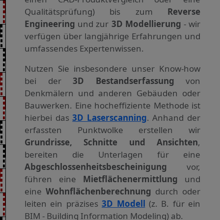
Qualitäts­prüfung) bis zum
Reverse
Engineering
und zur
3D Modellierung
- wir
verfügen über langjährige Erfahr­ungen und
umfassendes Experten­wissen.
Nutzen Sie insbesondere unser Know-how
bei der
3D Bestands­erfassung
von
Denkmälern und anderen Gebäuden oder
Bauwerken. Eine hocheffiziente Methode ist
hierbei das
3D Laserscanning
. Anhand der
erfassten Punktwolke erstellen wir
Grundrisse, Schnitte und Ansichten
,
bereiten die Unterlagen für eine
Abgeschlossenheits­bescheinigung
vor,
führen eine
Miet­flächenermittlung
und
eine
Wohnflächen­berechnung
durch oder
leiten ein präzises
3D Modell
(z. B. für ein
BIM - Building Information Modeling) ab.