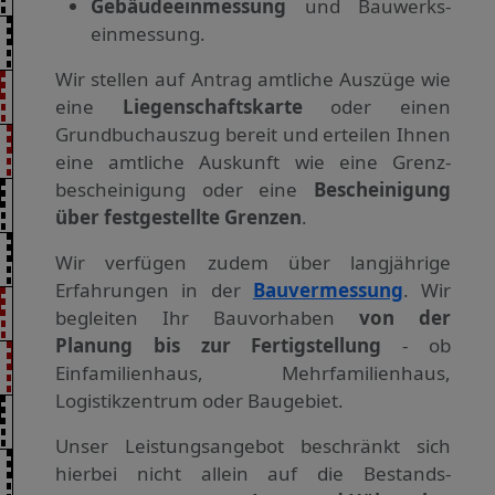
Gebäude­einmessung
und Bau­werks­
einmessung.
Wir stellen auf Antrag amtliche Auszüge wie
eine
Liegen­schafts­karte
oder einen
Grundbuch­auszug bereit und erteilen Ihnen
eine amt­liche Auskunft wie eine Grenz­
bescheini­gung oder eine
Bescheini­gung
über festge­stellte Grenzen
.
Wir verfügen zudem über langjährige
Erfahrungen in der
Bauvermessung
. Wir
begleiten Ihr Bauvorhaben
von der
Planung bis zur Fertigstellung
- ob
Einfamilien­haus, Mehrfamilien­haus,
Logistik­zentrum oder Baugebiet.
Unser Leistungs­angebot be­schränkt sich
hierbei nicht allein auf die Bestands­