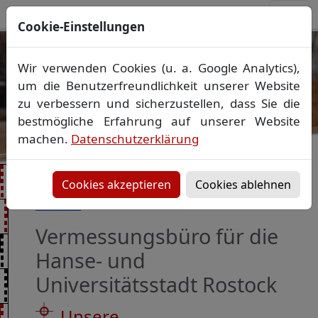
Cookie-Einstellungen
Qualität mit Maß
Wir verwenden Cookies (u. a. Google Analytics),
Ihr Vermessungsbüro in Mecklenburg-
Vorpommern
um die Benutzerfreundlichkeit unserer Website
Lageplan
?
Absteckung
?
Bauvermessung
?
zu verbessern und sicherzustellen, dass Sie die
Vorheriges Bild
Näch
Gebäudeeinmessung
bestmögliche Erfahrung auf unserer Website
Grenzfeststellung
?
Flurstücksbildung bzw.
machen.
Datenschutzerklärung
Teilung
Laserscanning
?
Grundriss
?
Wohnflächenberechnung
?
3D-Modell
Cookies akzeptieren
Cookies ablehnen
Startseite
Rostock
Vermessungsbüro für die
Hanse- und
Universitätsstadt Rostock
Unsere