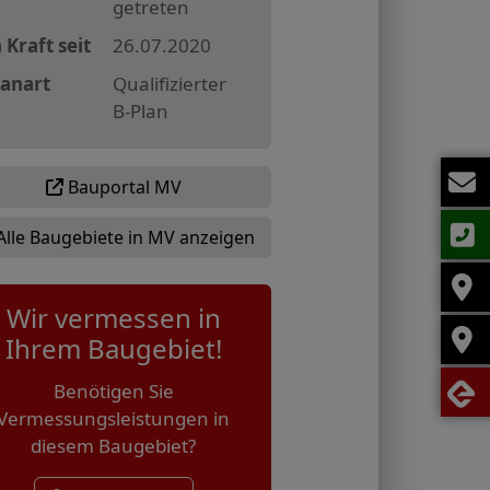
getreten
 Kraft seit
26.07.2020
lanart
Qualifizierter
B-Plan
Bauportal MV
Alle Baugebiete in MV anzeigen
Wir vermessen in
Ihrem Baugebiet!
Benötigen Sie
Vermessungsleistungen in
diesem Baugebiet?