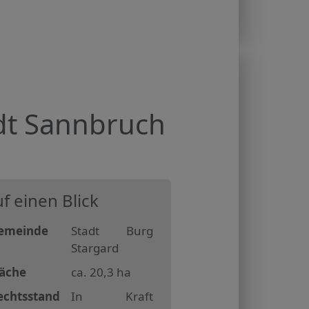
dt Sannbruch
f einen Blick
emeinde
Stadt Burg
Stargard
läche
ca. 20,3 ha
echtsstand
In Kraft