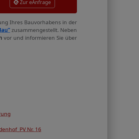
Zur eAnfrage
tung Ihres Bauvorhabens in der
Bau“
zusammengestellt. Neben
n
vor und informieren Sie über
erung
denhof_PV Nr. 16