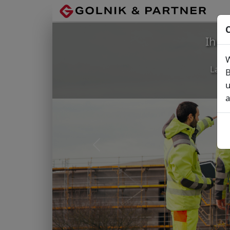
C
Ihr
W
Lage
B
u
a
Vorheriges Bild