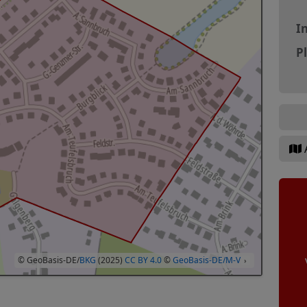
In
P
© GeoBasis-DE/
BKG
(2025)
CC BY 4.0
©
GeoBasis-DE/M-V
›