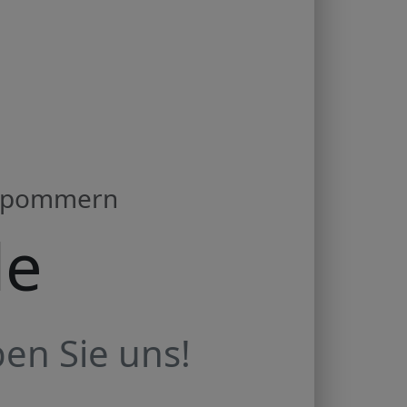
orpommern
de
en Sie uns!