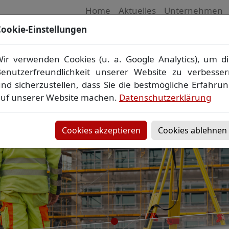
Home
Aktuelles
Unternehmen
ookie-Einstellungen
 Vermessungsbüro in Mecklenburg-Vorpom
Wir vermessen Ihr Grundstück
ir verwenden Cookies (u. a. Google Analytics), um d
plan
▪
Absteckung
▪
Bauvermessung
▪
Gebäudeeinmes
enutzerfreundlichkeit unserer Website zu verbesse
Grenzfeststellung
▪
Amtliche Auskünfte und Auszüge
nd sicherzustellen, dass Sie die bestmögliche Erfahru
uf unserer Website machen.
Datenschutzerklärung
Cookies akzeptieren
Cookies ablehnen