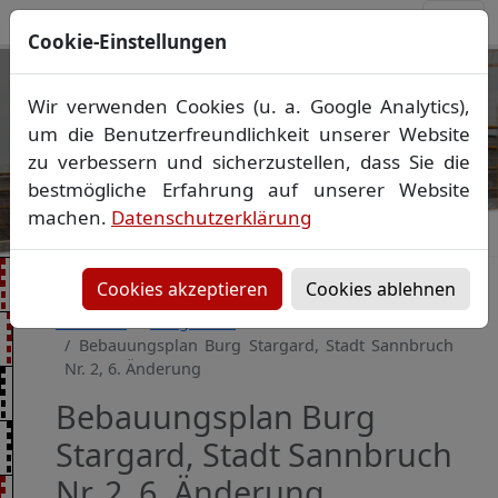
Cookie-Einstellungen
Ihr Vermessungsbüro in
Wir verwenden Cookies (u. a. Google Analytics),
Mecklenburg-Vorpommern
um die Benutzerfreundlichkeit unserer Website
Wir vermessen Ihr Grundstück
zu verbessern und sicherzustellen, dass Sie die
Vorheriges Bild
Näch
Lageplan
▪
Absteckung
▪
Bauvermessung
▪
bestmögliche Erfahrung auf unserer Website
Gebäudeeinmessung
machen.
Datenschutzerklärung
Grenzfeststellung
▪
Amtliche Auskünfte und
Auszüge
Cookies akzeptieren
Cookies ablehnen
Startseite
Baugebiete
Bebauungsplan Burg Stargard, Stadt Sannbruch
Nr. 2, 6. Änderung
Bebauungsplan Burg
Stargard, Stadt Sannbruch
Nr. 2, 6. Änderung