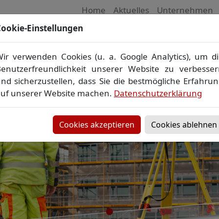
Home
Aktuelles
Unternehmen
ookie-Einstellungen
 Vermessungsbüro in Mecklenburg-Vorpom
Wir vermessen Ihr Grundstück
ir verwenden Cookies (u. a. Google Analytics), um d
plan
▪
Absteckung
▪
Bauvermessung
▪
Gebäudeeinmes
enutzerfreundlichkeit unserer Website zu verbesse
Grenzfeststellung
▪
Amtliche Auskünfte und Auszüge
nd sicherzustellen, dass Sie die bestmögliche Erfahru
uf unserer Website machen.
Datenschutzerklärung
Cookies akzeptieren
Cookies ablehnen