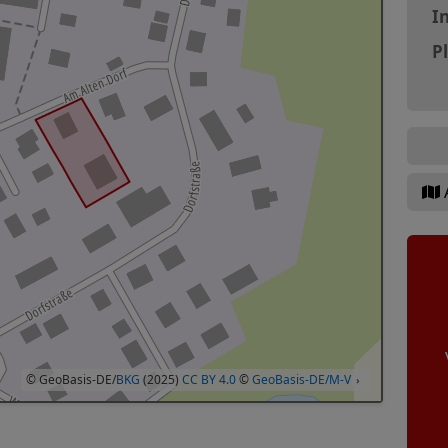
In
P
© GeoBasis-DE/
BKG
(2025)
CC BY 4.0
©
GeoBasis-DE/M-V
›