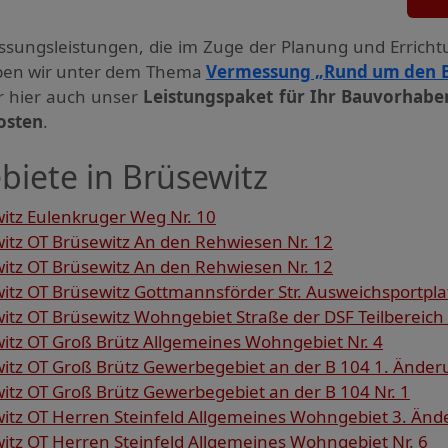
ssungs­leistungen, die im Zuge der Planung und Errich
haben wir unter dem Thema
Vermessung „Rund um den 
ir hier auch unser
Leistungspaket für Ihr Bauvorhabe
osten
.
biete in Brüsewitz
tz Eulenkruger Weg Nr. 10
tz OT Brüsewitz An den Rehwiesen Nr. 12
tz OT Brüsewitz An den Rehwiesen Nr. 12
z OT Brüsewitz Gottmannsförder Str. Ausweichsportplat
z OT Brüsewitz Wohngebiet Straße der DSF Teilbereich 
tz OT Groß Brütz Allgemeines Wohngebiet Nr. 4
tz OT Groß Brütz Gewerbegebiet an der B 104 1. Änderu
tz OT Groß Brütz Gewerbegebiet an der B 104 Nr. 1
tz OT Herren Steinfeld Allgemeines Wohngebiet 3. Ände
tz OT Herren Steinfeld Allgemeines Wohngebiet Nr. 6