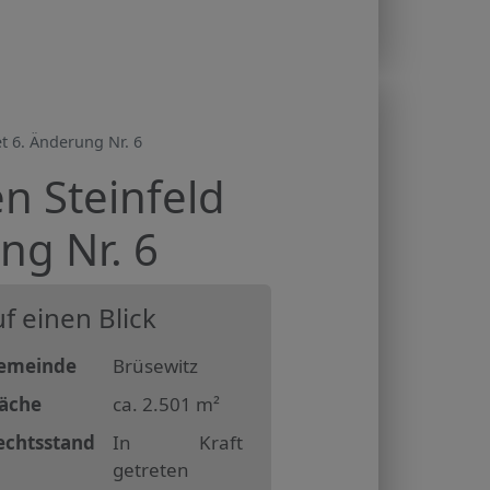
 6. Änderung Nr. 6
n Steinfeld
ng Nr. 6
f einen Blick
emeinde
Brüsewitz
läche
ca. 2.501 m²
echtsstand
In Kraft
getreten