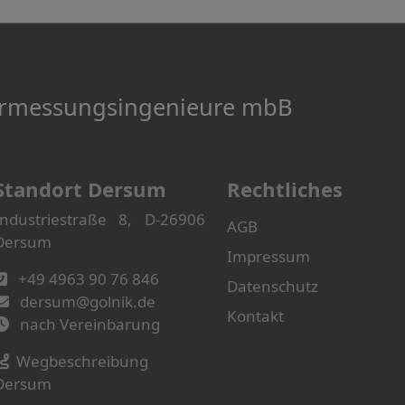
Vermessungs­­ingenieure mbB
Standort Dersum
Rechtliches
Industriestraße 8, D-26906
AGB
Dersum
Impressum
+49 4963 90 76 846
Datenschutz
dersum@golnik.de
Kontakt
nach Vereinbarung
Wegbeschreibung
Dersum