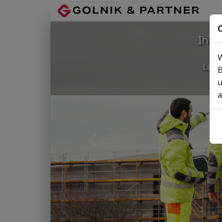
C
Ihr
W
Lage
B
u
a
Vorheriges Bild