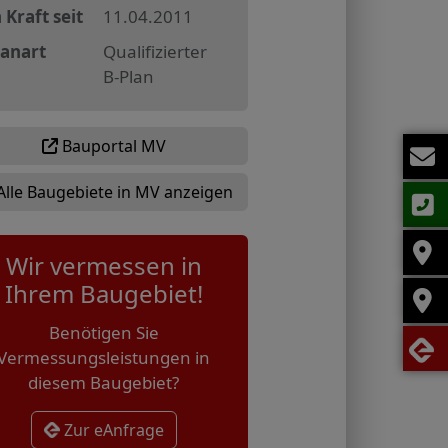
 Kraft seit
11.04.2011
lanart
Qualifizierter
B-Plan
Bauportal MV
Alle Baugebiete in MV anzeigen
Wir vermessen in
Ihrem Baugebiet!
Benötigen Sie
Vermessungsleistungen in
diesem Baugebiet?
Zur eAnfrage