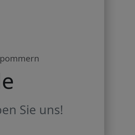
orpommern
de
en Sie uns!