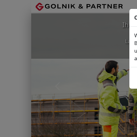
C
Ihr
W
Lage
B
u
a
Vorheriges Bild