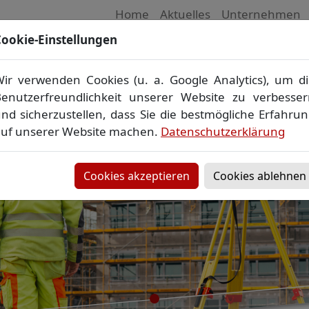
Home
Aktuelles
Unternehmen
ookie-Einstellungen
 Vermessungsbüro in Mecklenburg-Vorpom
Wir vermessen Ihr Grundstück
ir verwenden Cookies (u. a. Google Analytics), um d
plan
▪
Absteckung
▪
Bauvermessung
▪
Gebäudeeinmes
enutzerfreundlichkeit unserer Website zu verbesse
Grenzfeststellung
▪
Amtliche Auskünfte und Auszüge
nd sicherzustellen, dass Sie die bestmögliche Erfahru
uf unserer Website machen.
Datenschutzerklärung
Cookies akzeptieren
Cookies ablehnen