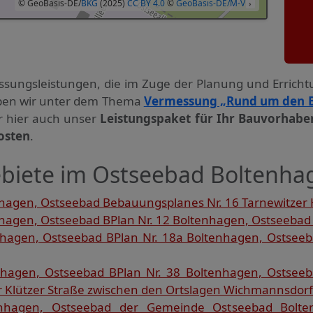
© GeoBasis-DE/
BKG
(2025)
CC BY 4.0
©
GeoBasis-DE/M-V
›
ssungs­leistungen, die im Zuge der Planung und Errich
haben wir unter dem Thema
Vermessung „Rund um den 
ir hier auch unser
Leistungspaket für Ihr Bauvorhabe
osten
.
biete im Ostseebad Boltenha
agen, Ostseebad Bebauungsplanes Nr. 16 Tarnewitzer 
agen, Ostseebad BPlan Nr. 12 Boltenhagen, Ostseebad 
agen, Ostseebad BPlan Nr. 18a Boltenhagen, Ostseeb
hagen, Ostseebad BPlan Nr. 38 Boltenhagen, Ostsee
r Klützer Straße zwischen den Ortslagen Wichmannsdorf 
nhagen, Ostseebad der Gemeinde Ostseebad Bolte