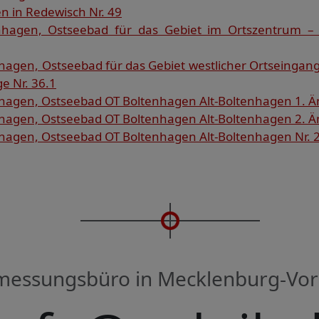
n in Redewisch Nr. 49
hagen, Ostseebad für das Gebiet im Ortszentrum – 
agen, Ostseebad für das Gebiet westlicher Ortseinga
ge Nr. 36.1
agen, Ostseebad OT Boltenhagen Alt-Boltenhagen 1. Ä
agen, Ostseebad OT Boltenhagen Alt-Boltenhagen 2. Ä
agen, Ostseebad OT Boltenhagen Alt-Boltenhagen Nr. 
rmessungsbüro in Mecklenburg-V