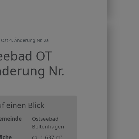
Ost 4. Änderung Nr. 2a
eebad OT
nderung Nr.
f einen Blick
emeinde
Ostseebad
Boltenhagen
läche
ca. 1.637 m²