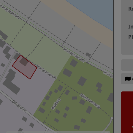
R
In
P