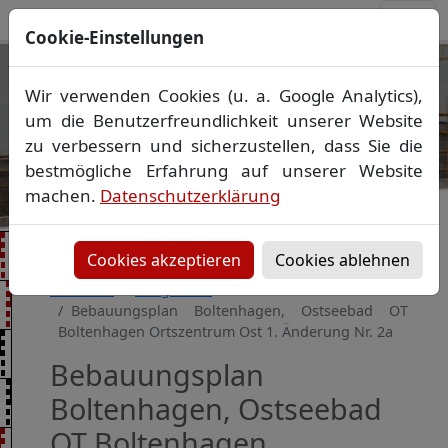
Cookie-Einstellungen
Ihr Vermessungsbüro in
Wir verwenden Cookies (u. a. Google Analytics),
Mecklenburg-Vorpommern
um die Benutzerfreundlichkeit unserer Website
Wir vermessen Ihr Grundstück
zu verbessern und sicherzustellen, dass Sie die
Vorheriges Bild
Näch
Lageplan
▪
Absteckung
▪
Bauvermessung
▪
bestmögliche Erfahrung auf unserer Website
Gebäudeeinmessung
machen.
Datenschutzerklärung
Grenzfeststellung
▪
Amtliche Auskünfte und
Auszüge
Cookies akzeptieren
Cookies ablehnen
Startseite
Baugebiete
Bebauungsplan Boltenhagen, Ostseebad OT
Boltenhagen Ortszentrum Ost 1. Änderung Nr. 2a
Bebauungsplan
Boltenhagen, Ostseebad
OT Boltenhagen