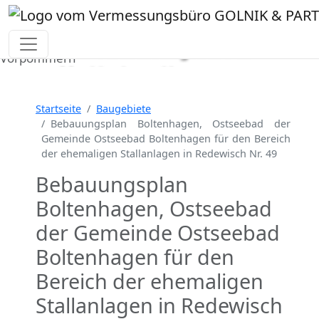
Ihr Vermessungsbüro in
Vorheriges Bild
Näch
Mecklenburg-Vorpommern
Wir vermessen Ihr Grundstück
Lageplan
▪
Absteckung
▪
Bauvermessung
▪
Startseite
Baugebiete
Gebäudeeinmessung
Bebauungsplan Boltenhagen, Ostseebad der
Gemeinde Ostseebad Boltenhagen für den Bereich
Grenzfeststellung
▪
Amtliche Auskünfte und
der ehemaligen Stallanlagen in Redewisch Nr. 49
Auszüge
Bebauungsplan
Boltenhagen, Ostseebad
der Gemeinde Ostseebad
Boltenhagen für den
Bereich der ehemaligen
Stallanlagen in Redewisch