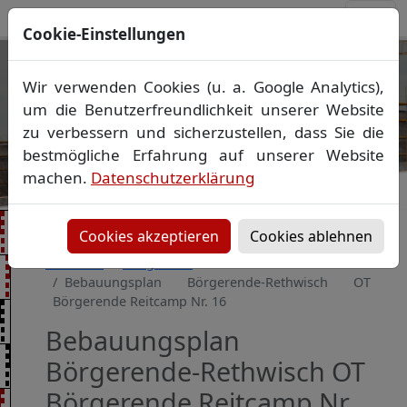
Cookie-Einstellungen
Ihr Vermessungsbüro in
Wir verwenden Cookies (u. a. Google Analytics),
Mecklenburg-Vorpommern
um die Benutzerfreundlichkeit unserer Website
Wir vermessen Ihr Grundstück
zu verbessern und sicherzustellen, dass Sie die
Vorheriges Bild
Näch
Lageplan
▪
Absteckung
▪
Bauvermessung
▪
bestmögliche Erfahrung auf unserer Website
Gebäudeeinmessung
machen.
Datenschutzerklärung
Grenzfeststellung
▪
Amtliche Auskünfte und
Auszüge
Cookies akzeptieren
Cookies ablehnen
Startseite
Baugebiete
Bebauungsplan Börgerende-Rethwisch OT
Börgerende Reitcamp Nr. 16
Bebauungsplan
Börgerende-Rethwisch OT
Börgerende Reitcamp Nr.