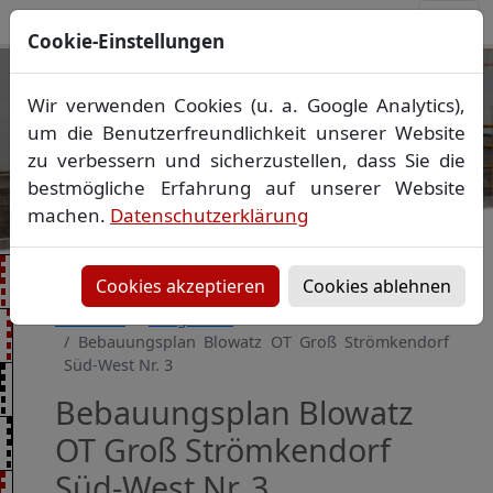
Cookie-Einstellungen
Ihr Vermessungsbüro in
Wir verwenden Cookies (u. a. Google Analytics),
Mecklenburg-Vorpommern
um die Benutzerfreundlichkeit unserer Website
Wir vermessen Ihr Grundstück
zu verbessern und sicherzustellen, dass Sie die
Vorheriges Bild
Näch
Lageplan
▪
Absteckung
▪
Bauvermessung
▪
bestmögliche Erfahrung auf unserer Website
Gebäudeeinmessung
machen.
Datenschutzerklärung
Grenzfeststellung
▪
Amtliche Auskünfte und
Auszüge
Cookies akzeptieren
Cookies ablehnen
Startseite
Baugebiete
Bebauungsplan Blowatz OT Groß Strömkendorf
Süd-West Nr. 3
Bebauungsplan Blowatz
OT Groß Strömkendorf
Süd-West Nr. 3