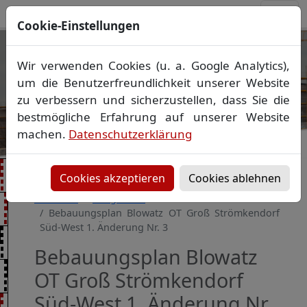
Cookie-Einstellungen
Ihr Vermessungsbüro in
Wir verwenden Cookies (u. a. Google Analytics),
Mecklenburg-Vorpommern
um die Benutzerfreundlichkeit unserer Website
Wir vermessen Ihr Grundstück
zu verbessern und sicherzustellen, dass Sie die
Vorheriges Bild
Näch
Lageplan
▪
Absteckung
▪
Bauvermessung
▪
bestmögliche Erfahrung auf unserer Website
Gebäudeeinmessung
machen.
Datenschutzerklärung
Grenzfeststellung
▪
Amtliche Auskünfte und
Auszüge
Cookies akzeptieren
Cookies ablehnen
Startseite
Baugebiete
Bebauungsplan Blowatz OT Groß Strömkendorf
Süd-West 1. Änderung Nr. 3
Bebauungsplan Blowatz
OT Groß Strömkendorf
Süd-West 1. Änderung Nr.