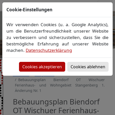
Cookie-Einstellungen
Ihr Vermessungsbüro in
Wir verwenden Cookies (u. a. Google Analytics),
Mecklenburg-Vorpommern
um die Benutzerfreundlichkeit unserer Website
Wir vermessen Ihr Grundstück
zu verbessern und sicherzustellen, dass Sie die
Vorheriges Bild
Näch
Lageplan
▪
Absteckung
▪
Bauvermessung
▪
bestmögliche Erfahrung auf unserer Website
Gebäudeeinmessung
machen.
Datenschutzerklärung
Grenzfeststellung
▪
Amtliche Auskünfte und
Auszüge
Cookies akzeptieren
Cookies ablehnen
Startseite
Baugebiete
Bebauungsplan Biendorf OT Wischuer
Ferienhaus- und Wohngebiet Stangenberg 1.
Änderung Nr. 1
Bebauungsplan Biendorf
OT Wischuer Ferienhaus-