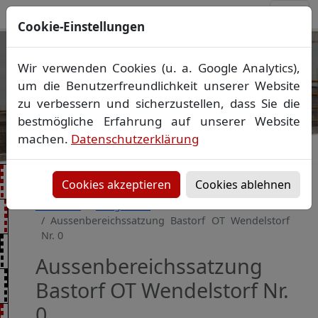
Cookie-Einstellungen
Ihr Vermessungsbüro in
Wir verwenden Cookies (u. a. Google Analytics),
Mecklenburg-Vorpommern
um die Benutzerfreundlichkeit unserer Website
Wir vermessen Ihr Grundstück
zu verbessern und sicherzustellen, dass Sie die
Vorheriges Bild
Näch
Lageplan
▪
Absteckung
▪
Bauvermessung
▪
bestmögliche Erfahrung auf unserer Website
Gebäudeeinmessung
machen.
Datenschutzerklärung
Grenzfeststellung
▪
Amtliche Auskünfte und
Auszüge
Cookies akzeptieren
Cookies ablehnen
Startseite
Baugebiete
Aussenbereichssatzung Bastorf OT Wendelstorf
Nr. 0
Aussenbereichssatzung
Bastorf OT Wendelstorf Nr.
0