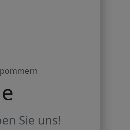
orpommern
de
en Sie uns!