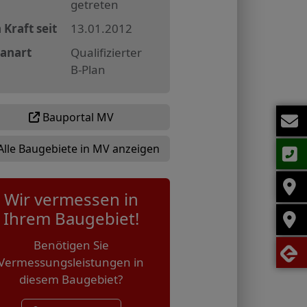
getreten
 Kraft seit
13.01.2012
lanart
Qualifizierter
B-Plan
Bauportal MV
Alle Baugebiete in MV anzeigen
Wir vermessen in
Ihrem Baugebiet!
Benötigen Sie
Vermessungsleistungen in
diesem Baugebiet?