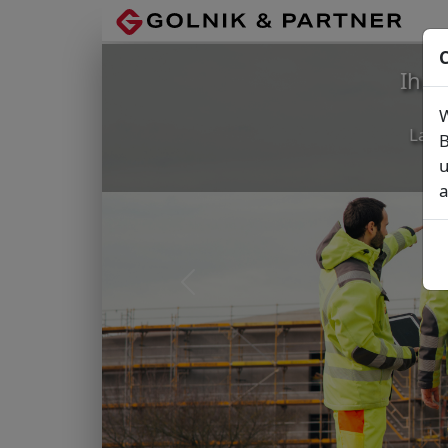
C
Ihr
W
Lage
B
u
a
Vorheriges Bild