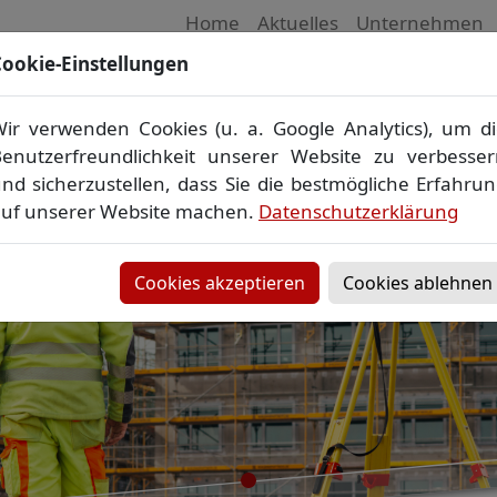
Home
Aktuelles
Unternehmen
ookie-Einstellungen
 Vermessungsbüro in Mecklenburg-Vorpom
Wir vermessen Ihr Grundstück
ir verwenden Cookies (u. a. Google Analytics), um d
plan
▪
Absteckung
▪
Bauvermessung
▪
Gebäudeeinmes
enutzerfreundlichkeit unserer Website zu verbesse
Grenzfeststellung
▪
Amtliche Auskünfte und Auszüge
nd sicherzustellen, dass Sie die bestmögliche Erfahru
uf unserer Website machen.
Datenschutzerklärung
Cookies akzeptieren
Cookies ablehnen