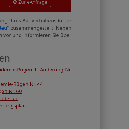
Zur eAnfrage
tung Ihres Bauvorhabens in der
Bau“
zusammengestellt. Neben
n
vor und informieren Sie über
gen
ademie-Rügen 1. Änderung Nr.
demie-Rügen Nr. 44
en Nr. 60
 Änderung
sprungsplan
g