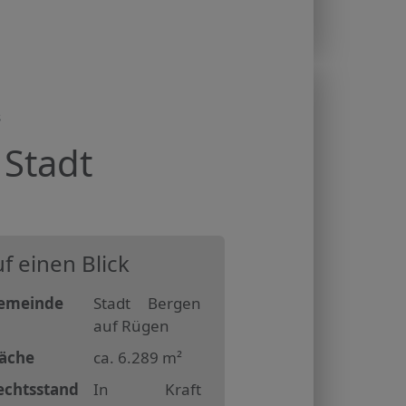
8
Stadt
f einen Blick
emeinde
Stadt Bergen
auf Rügen
läche
ca. 6.289 m²
echtsstand
In Kraft