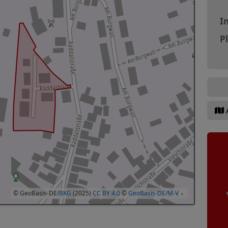
In
P
© GeoBasis-DE/
BKG
(2025)
CC BY 4.0
©
GeoBasis-DE/M-V
›