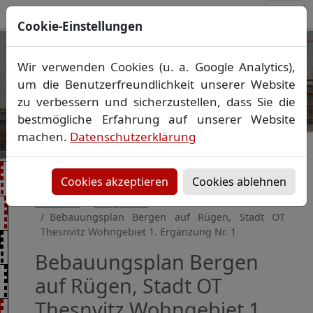
Cookie-Einstellungen
Ihr Vermessungsbüro in
Wir verwenden Cookies (u. a. Google Analytics),
Mecklenburg-Vorpommern
um die Benutzerfreundlichkeit unserer Website
Wir vermessen Ihr Grundstück
zu verbessern und sicherzustellen, dass Sie die
Vorheriges Bild
Näch
Lageplan
▪
Absteckung
▪
Bauvermessung
▪
bestmögliche Erfahrung auf unserer Website
Gebäudeeinmessung
machen.
Datenschutzerklärung
Grenzfeststellung
▪
Amtliche Auskünfte und
Auszüge
Cookies akzeptieren
Cookies ablehnen
Startseite
Baugebiete
Bebauungsplan Bergen auf Rügen, Stadt OT
Thesnvitz Wohngebiet 1. Ergänzung Nr. 1
Bebauungsplan Bergen
auf Rügen, Stadt OT
Thesnvitz Wohngebiet 1.