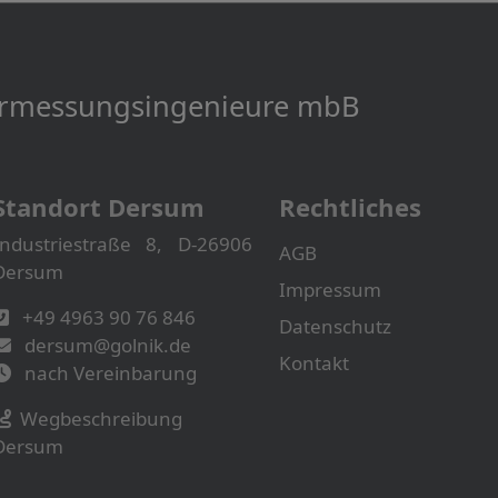
Vermessungs­­ingenieure mbB
Standort Dersum
Rechtliches
Industriestraße 8, D-26906
AGB
Dersum
Impressum
+49 4963 90 76 846
Datenschutz
dersum@golnik.de
Kontakt
nach Vereinbarung
Wegbeschreibung
Dersum