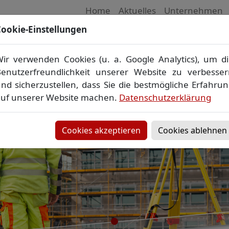
Home
Aktuelles
Unternehmen
ookie-Einstellungen
 Vermessungsbüro in Mecklenburg-Vorpom
Wir vermessen Ihr Grundstück
ir verwenden Cookies (u. a. Google Analytics), um d
plan
▪
Absteckung
▪
Bauvermessung
▪
Gebäudeeinmes
enutzerfreundlichkeit unserer Website zu verbesse
Grenzfeststellung
▪
Amtliche Auskünfte und Auszüge
nd sicherzustellen, dass Sie die bestmögliche Erfahru
uf unserer Website machen.
Datenschutzerklärung
Cookies akzeptieren
Cookies ablehnen