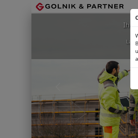
C
Ihr
W
Lage
B
u
a
Vorheriges Bild