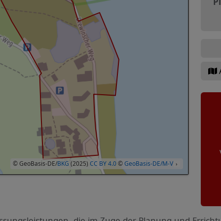
P
© GeoBasis-DE/
BKG
(2025)
CC BY 4.0
©
GeoBasis-DE/M-V
›
ssungs­leistungen, die im Zuge der Planung und Errich