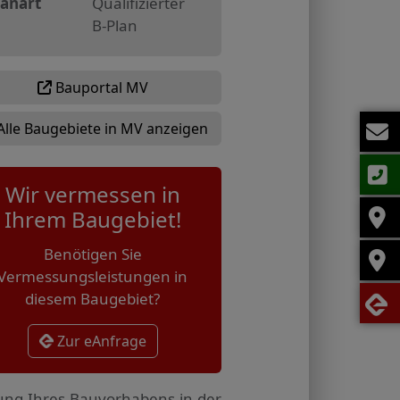
lanart
Qualifizierter
B-Plan
Bauportal MV
Alle Baugebiete in MV anzeigen
Wir vermessen in
Ihrem Baugebiet!
Benötigen Sie
Vermessungsleistungen in
diesem Baugebiet?
Zur eAnfrage
tung Ihres Bauvorhabens in der