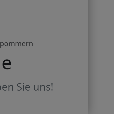
orpommern
de
en Sie uns!