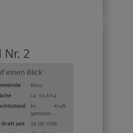
Nr. 2
f einen Blick
emeinde
Benz
läche
ca. 10,4 ha
echtsstand
In Kraft
getreten
 Kraft seit
26.08.1996