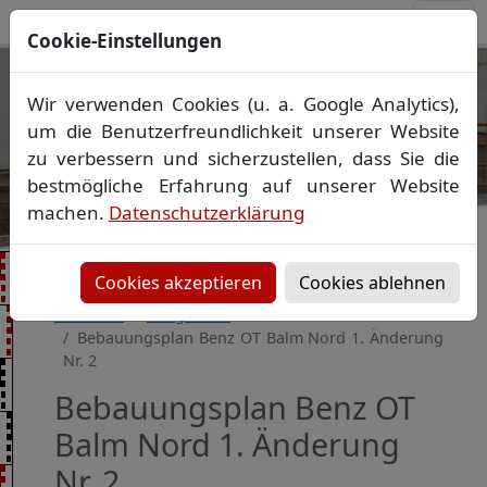
Cookie-Einstellungen
Ihr Vermessungsbüro in
Wir verwenden Cookies (u. a. Google Analytics),
Mecklenburg-Vorpommern
um die Benutzerfreundlichkeit unserer Website
Wir vermessen Ihr Grundstück
zu verbessern und sicherzustellen, dass Sie die
Vorheriges Bild
Näch
Lageplan
▪
Absteckung
▪
Bauvermessung
▪
bestmögliche Erfahrung auf unserer Website
Gebäudeeinmessung
machen.
Datenschutzerklärung
Grenzfeststellung
▪
Amtliche Auskünfte und
Auszüge
Cookies akzeptieren
Cookies ablehnen
Startseite
Baugebiete
Bebauungsplan Benz OT Balm Nord 1. Änderung
Nr. 2
Bebauungsplan Benz OT
Balm Nord 1. Änderung
Nr. 2