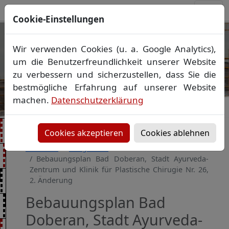
Cookie-Einstellungen
Ihr Vermessungsbüro in
Wir verwenden Cookies (u. a. Google Analytics),
Mecklenburg-Vorpommern
um die Benutzerfreundlichkeit unserer Website
Wir vermessen Ihr Grundstück
zu verbessern und sicherzustellen, dass Sie die
Vorheriges Bild
Näch
Lageplan
▪
Absteckung
▪
Bauvermessung
▪
bestmögliche Erfahrung auf unserer Website
Gebäudeeinmessung
machen.
Datenschutzerklärung
Grenzfeststellung
▪
Amtliche Auskünfte und
Auszüge
Cookies akzeptieren
Cookies ablehnen
Startseite
Baugebiete
Bebauungsplan Bad Doberan, Stadt Ayurveda-
Zentrum und Klinik für Plastische Chirugie Nr. 26,
2. Änderung
Bebauungsplan Bad
Doberan, Stadt Ayurveda-