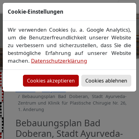
Cookie-Einstellungen
Ihr Vermessungsbüro in
Wir verwenden Cookies (u. a. Google Analytics),
Mecklenburg-Vorpommern
um die Benutzerfreundlichkeit unserer Website
Wir vermessen Ihr Grundstück
zu verbessern und sicherzustellen, dass Sie die
Vorheriges Bild
Näch
Lageplan
▪
Absteckung
▪
Bauvermessung
▪
bestmögliche Erfahrung auf unserer Website
Gebäudeeinmessung
machen.
Datenschutzerklärung
Grenzfeststellung
▪
Amtliche Auskünfte und
Auszüge
Cookies akzeptieren
Cookies ablehnen
Startseite
Baugebiete
Bebauungsplan Bad Doberan, Stadt Ayurveda-
Zentrum und Klinik für Plastische Chirugie Nr. 26,
1. Änderung
Bebauungsplan Bad
Doberan, Stadt Ayurveda-