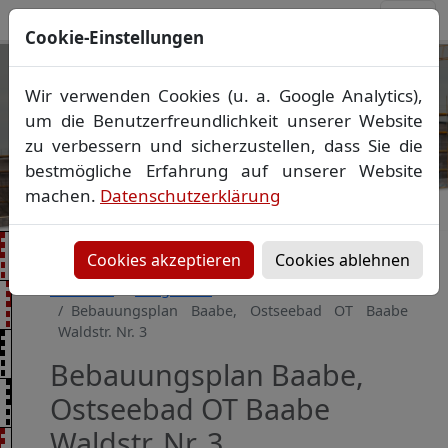
Cookie-Einstellungen
Ihr Vermessungsbüro in
Wir verwenden Cookies (u. a. Google Analytics),
Mecklenburg-Vorpommern
um die Benutzerfreundlichkeit unserer Website
Wir vermessen Ihr Grundstück
zu verbessern und sicherzustellen, dass Sie die
Vorheriges Bild
Näch
Lageplan
▪
Absteckung
▪
Bauvermessung
▪
bestmögliche Erfahrung auf unserer Website
Gebäudeeinmessung
machen.
Datenschutzerklärung
Grenzfeststellung
▪
Amtliche Auskünfte und
Auszüge
Cookies akzeptieren
Cookies ablehnen
Startseite
Baugebiete
Bebauungsplan Baabe, Ostseebad OT Baabe
Waldstr. Nr. 3
Bebauungsplan Baabe,
Ostseebad OT Baabe
Waldstr. Nr. 3