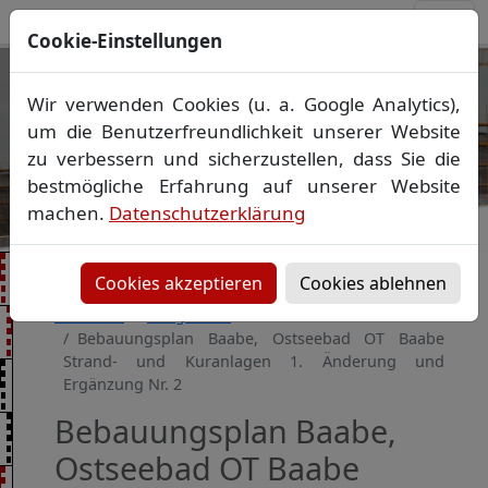
Cookie-Einstellungen
Ihr Vermessungsbüro in
Wir verwenden Cookies (u. a. Google Analytics),
Mecklenburg-Vorpommern
um die Benutzerfreundlichkeit unserer Website
Wir vermessen Ihr Grundstück
zu verbessern und sicherzustellen, dass Sie die
Vorheriges Bild
Näch
Lageplan
▪
Absteckung
▪
Bauvermessung
▪
bestmögliche Erfahrung auf unserer Website
Gebäudeeinmessung
machen.
Datenschutzerklärung
Grenzfeststellung
▪
Amtliche Auskünfte und
Auszüge
Cookies akzeptieren
Cookies ablehnen
Startseite
Baugebiete
Bebauungsplan Baabe, Ostseebad OT Baabe
Strand- und Kuranlagen 1. Änderung und
Ergänzung Nr. 2
Bebauungsplan Baabe,
Ostseebad OT Baabe