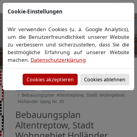
Cookie-Einstellungen
Ihr Vermessungsbüro in
Wir verwenden Cookies (u. a. Google Analytics),
Mecklenburg-Vorpommern
um die Benutzerfreundlichkeit unserer Website
Wir vermessen Ihr Grundstück
zu verbessern und sicherzustellen, dass Sie die
Vorheriges Bild
Näch
Lageplan
▪
Absteckung
▪
Bauvermessung
▪
bestmögliche Erfahrung auf unserer Website
Gebäudeeinmessung
machen.
Datenschutzerklärung
Grenzfeststellung
▪
Amtliche Auskünfte und
Auszüge
Cookies akzeptieren
Cookies ablehnen
Startseite
Baugebiete
Bebauungsplan Altentreptow, Stadt Wohngebiet
Holländer Gang Nr. 35
Bebauungsplan
Altentreptow, Stadt
Wohngebiet Holländer