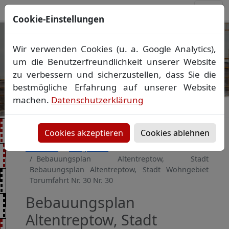
Cookie-Einstellungen
Ihr Vermessungsbüro in
Wir verwenden Cookies (u. a. Google Analytics),
Mecklenburg-Vorpommern
um die Benutzerfreundlichkeit unserer Website
Wir vermessen Ihr Grundstück
zu verbessern und sicherzustellen, dass Sie die
Vorheriges Bild
Näch
Lageplan
▪
Absteckung
▪
Bauvermessung
▪
bestmögliche Erfahrung auf unserer Website
Gebäudeeinmessung
machen.
Datenschutzerklärung
Grenzfeststellung
▪
Amtliche Auskünfte und
Auszüge
Cookies akzeptieren
Cookies ablehnen
Startseite
Baugebiete
Bebauungsplan Altentreptow, Stadt
Bebauungsplan Altentreptow, Stadt Wohngebiet
Torumfahrt Nr. 30 Nr. 30
Bebauungsplan
Altentreptow, Stadt