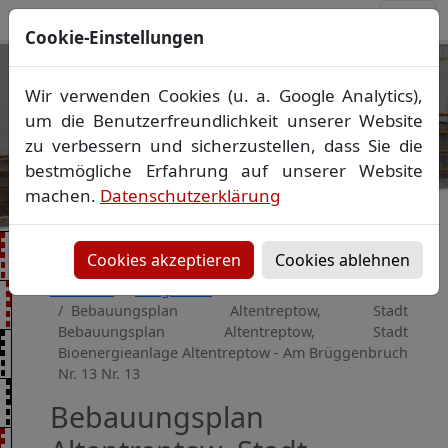
Cookie-Einstellungen
Ihr Vermessungsbüro in
Wir verwenden Cookies (u. a. Google Analytics),
Mecklenburg-Vorpommern
um die Benutzerfreundlichkeit unserer Website
Wir vermessen Ihr Grundstück
zu verbessern und sicherzustellen, dass Sie die
Vorheriges Bild
Näch
Lageplan
▪
Absteckung
▪
Bauvermessung
▪
bestmögliche Erfahrung auf unserer Website
Gebäudeeinmessung
machen.
Datenschutzerklärung
Grenzfeststellung
▪
Amtliche Auskünfte und
Auszüge
Cookies akzeptieren
Cookies ablehnen
Startseite
Baugebiete
Bebauungsplan Altentreptow, Stadt
Bebauungsplan Altentreptow, Stadt
Bioenergieanlage Altentreptow - Am Brüggenbruch
Nr. 13 Nr. 13
Bebauungsplan