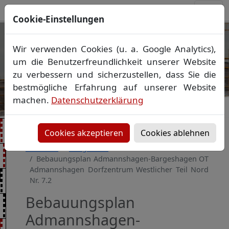
Cookie-Einstellungen
Ihr Vermessungsbüro in
Wir verwenden Cookies (u. a. Google Analytics),
Mecklenburg-Vorpommern
um die Benutzerfreundlichkeit unserer Website
Wir vermessen Ihr Grundstück
zu verbessern und sicherzustellen, dass Sie die
Vorheriges Bild
Näch
Lageplan
▪
Absteckung
▪
Bauvermessung
▪
bestmögliche Erfahrung auf unserer Website
Gebäudeeinmessung
machen.
Datenschutzerklärung
Grenzfeststellung
▪
Amtliche Auskünfte und
Auszüge
Cookies akzeptieren
Cookies ablehnen
Startseite
Baugebiete
Bebauungsplan Admannshagen-Bargeshagen OT
Admannshagen Dorfzentrum Westlicher Teil Nord
Nr. 7.2
Bebauungsplan
Admannshagen-