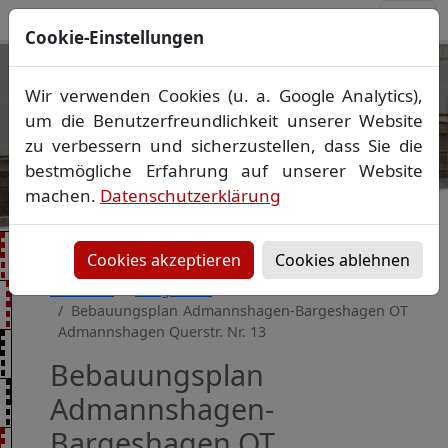
Cookie-Einstellungen
Ihr Vermessungsbüro in
Wir verwenden Cookies (u. a. Google Analytics),
Mecklenburg-Vorpommern
um die Benutzerfreundlichkeit unserer Website
Wir vermessen Ihr Grundstück
zu verbessern und sicherzustellen, dass Sie die
Vorheriges Bild
Näch
Lageplan
▪
Absteckung
▪
Bauvermessung
▪
bestmögliche Erfahrung auf unserer Website
Gebäudeeinmessung
machen.
Datenschutzerklärung
Grenzfeststellung
▪
Amtliche Auskünfte und
Auszüge
Cookies akzeptieren
Cookies ablehnen
Startseite
Baugebiete
Bebauungsplan Admannshagen-Bargeshagen OT
Admannshagen Querstr. Nr. 13
Bebauungsplan
Admannshagen-
Bargeshagen OT