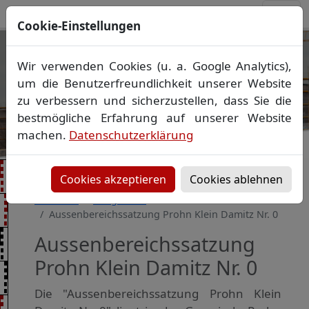
Cookie-Einstellungen
Ihr Vermessungsbüro in
Wir verwenden Cookies (u. a. Google Analytics),
Mecklenburg-Vorpommern
um die Benutzerfreundlichkeit unserer Website
Wir vermessen Ihr Grundstück
zu verbessern und sicherzustellen, dass Sie die
Vorheriges Bild
Näch
Lageplan
▪
Absteckung
▪
Bauvermessung
▪
bestmögliche Erfahrung auf unserer Website
Gebäudeeinmessung
machen.
Datenschutzerklärung
Grenzfeststellung
▪
Amtliche Auskünfte und
Auszüge
Cookies akzeptieren
Cookies ablehnen
Startseite
Baugebiete
Aussenbereichssatzung Prohn Klein Damitz Nr. 0
Aussenbereichssatzung
Prohn Klein Damitz Nr. 0
Die "Aussenbereichssatzung Prohn Klein