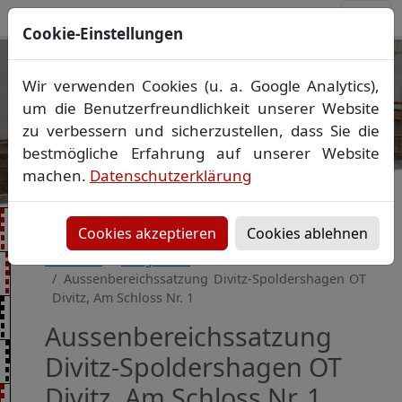
Cookie-Einstellungen
Ihr Vermessungsbüro in
Wir verwenden Cookies (u. a. Google Analytics),
Mecklenburg-Vorpommern
um die Benutzerfreundlichkeit unserer Website
Wir vermessen Ihr Grundstück
zu verbessern und sicherzustellen, dass Sie die
Vorheriges Bild
Näch
Lageplan
▪
Absteckung
▪
Bauvermessung
▪
bestmögliche Erfahrung auf unserer Website
Gebäudeeinmessung
machen.
Datenschutzerklärung
Grenzfeststellung
▪
Amtliche Auskünfte und
Auszüge
Cookies akzeptieren
Cookies ablehnen
Startseite
Baugebiete
Aussenbereichssatzung Divitz-Spoldershagen OT
Divitz, Am Schloss Nr. 1
Aussenbereichssatzung
Divitz-Spoldershagen OT
Divitz, Am Schloss Nr. 1