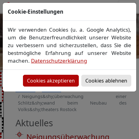
Cookie-Einstellungen
Qualität mit Maß
Wir verwenden Cookies (u. a. Google Analytics),
Liegenschaftsvermessung
▪
Ingenieurvermessung
um die Benutzerfreundlichkeit unserer Website
Laserscanning
▪
Reverse engineering
▪
3D
zu verbessern und sicherzustellen, dass Sie die
Vorheriges Bild
Näch
Modellierung
bestmögliche Erfahrung auf unserer Website
machen.
Datenschutzerklärung
Cookies akzeptieren
Cookies ablehnen
Startseite
Aktuelles
Neigungs&shy;überwachung einer
Schlitz&shy;wand beim Neubau des
Volks&shy;theaters Rostock
Aktuelles
Neigungs­überwachung