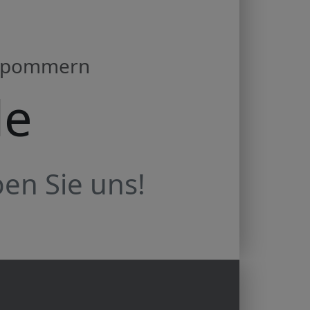
orpommern
de
en Sie uns!