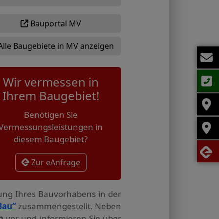
Bauportal MV
Alle Baugebiete in MV anzeigen
Wir vermessen in
Ihrem Baugebiet!
Benötigen Sie
Vermessungsleistungen in
diesem Baugebiet?
Zur eAnfrage
tung Ihres Bauvorhabens in der
Bau“
zusammengestellt. Neben
n
vor und informieren Sie über