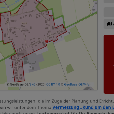
© GeoBasis-DE/
BKG
(2025)
CC BY 4.0
©
GeoBasis-DE/M-V
›
ssungs­leistungen, die im Zuge der Planung und Errich
haben wir unter dem Thema
Vermessung „Rund um den 
ir hier auch unser
Leistungspaket für Ihr Bauvorhabe