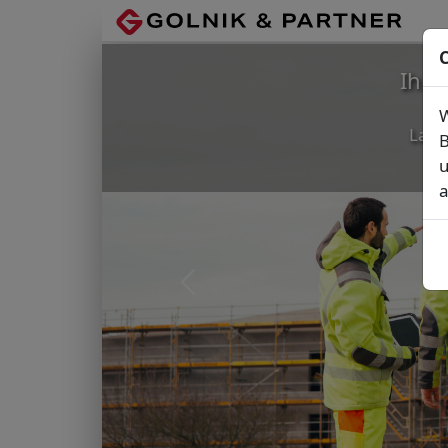
C
Ihr
W
Lage
B
u
a
Vorheriges Bild