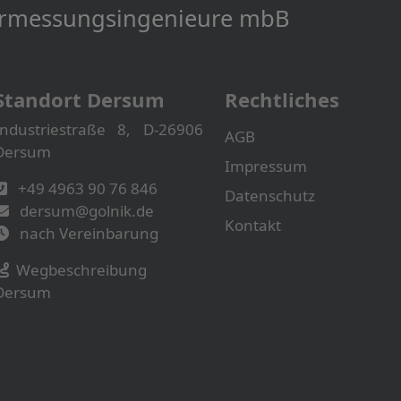
Vermessungs­­ingenieure mbB
Standort Dersum
Rechtliches
Industriestraße 8, D-26906
AGB
Dersum
Impressum
+49 4963 90 76 846
Datenschutz
dersum@golnik.de
Kontakt
nach Vereinbarung
Wegbeschreibung
Dersum