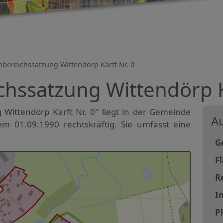
nbereichssatzung Wittendörp Karft Nr. 0
hssatzung Wittendörp Ka
 Wittendörp Karft Nr. 0" liegt in der Gemeinde
Au
em 01.09.1990 rechtskräftig. Sie umfasst eine
G
F
R
In
P