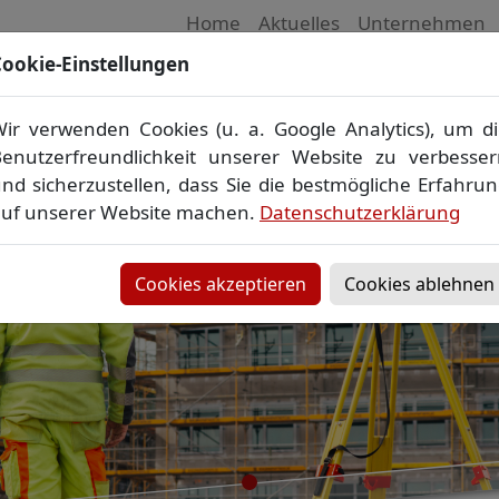
Home
Aktuelles
Unternehmen
ookie-Einstellungen
 Vermessungsbüro in Mecklenburg-Vorpom
Wir vermessen Ihr Grundstück
ir verwenden Cookies (u. a. Google Analytics), um d
plan
▪
Absteckung
▪
Bauvermessung
▪
Gebäudeeinmes
enutzerfreundlichkeit unserer Website zu verbesse
Grenzfeststellung
▪
Amtliche Auskünfte und Auszüge
nd sicherzustellen, dass Sie die bestmögliche Erfahru
uf unserer Website machen.
Datenschutzerklärung
Cookies akzeptieren
Cookies ablehnen