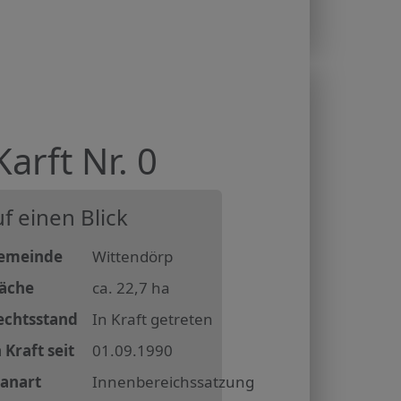
rft Nr. 0
f einen Blick
emeinde
Wittendörp
läche
ca. 22,7 ha
echtsstand
In Kraft getreten
 Kraft seit
01.09.1990
lanart
Innenbereichssatzung