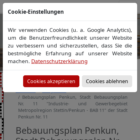
Cookie-Einstellungen
Ihr Vermessungsbüro in
Wir verwenden Cookies (u. a. Google Analytics),
Mecklenburg-Vorpommern
um die Benutzerfreundlichkeit unserer Website
Wir vermessen Ihr Grundstück
zu verbessern und sicherzustellen, dass Sie die
Vorheriges Bild
Näch
Lageplan
▪
Absteckung
▪
Bauvermessung
▪
bestmögliche Erfahrung auf unserer Website
Gebäudeeinmessung
machen.
Datenschutzerklärung
Grenzfeststellung
▪
Amtliche Auskünfte und
Auszüge
Cookies akzeptieren
Cookies ablehnen
Startseite
Baugebiete
Bebauungsplan Penkun, Stadt Bebauungsplan
Nr. 11 "Industrie- und Gewerbegebiet
Metropolregion Stettin/Penkun - BAB 11" der Stadt
Penkun Nr. 11
Bebauungsplan Penkun,