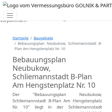
Ihr Vermessungsbüro in
Vorheriges Bild
Näch
Mecklenburg-Vorpommern
Wir vermessen Ihr Grundstück
Lageplan
▪
Absteckung
▪
Bauvermessung
▪
Startseite
Baugebiete
Gebäudeeinmessung
Bebauungsplan Neubukow, Schliemannstadt B-
Plan Am Hengstenplatz Nr. 10
Grenzfeststellung
▪
Amtliche Auskünfte und
Auszüge
Bebauungsplan
Neubukow,
Schliemannstadt B-Plan
Am Hengstenplatz Nr. 10
Der "Bebauungsplan Neubukow,
Schliemannstadt B-Plan Am Hengstenplatz
Nr. 10" liegt in der Schliemannstadt