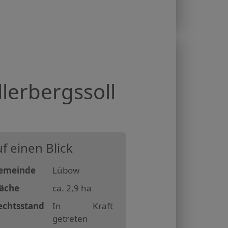
erbergssoll
f einen Blick
emeinde
Lübow
läche
ca. 2,9 ha
echtsstand
In Kraft
getreten