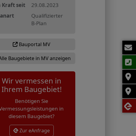
 Kraft seit
29.08.2023
lanart
Qualifizierter
B-Plan
Bauportal MV
Alle Baugebiete in MV anzeigen
Wir vermessen in
Ihrem Baugebiet!
Benötigen Sie
Vermessungsleistungen in
diesem Baugebiet?
Zur eAnfrage