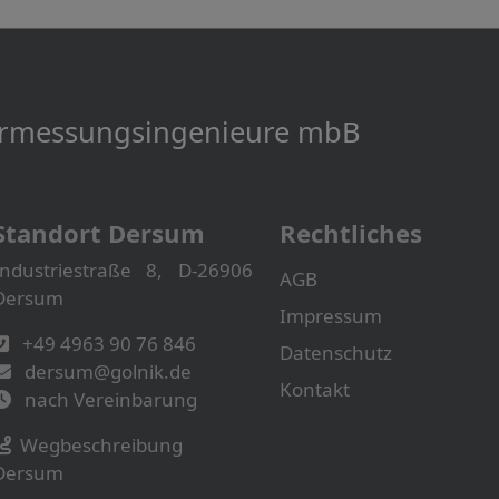
Vermessungs­­ingenieure mbB
Standort Dersum
Rechtliches
Industriestraße 8, D-26906
AGB
Dersum
Impressum
+49 4963 90 76 846
Datenschutz
dersum@golnik.de
Kontakt
nach Vereinbarung
Wegbeschreibung
Dersum