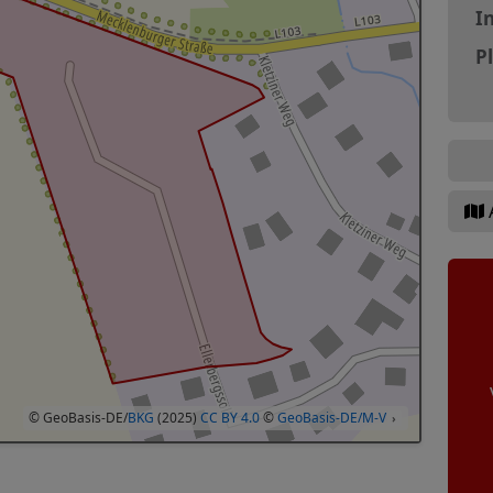
In
P
© GeoBasis-DE/
BKG
(2025)
CC BY 4.0
©
GeoBasis-DE/M-V
›