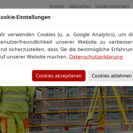
Home
Aktuelles
Unternehmen
ookie-Einstellungen
 Vermessungsbüro in Mecklenburg-Vorpom
Wir vermessen Ihr Grundstück
ir verwenden Cookies (u. a. Google Analytics), um d
plan
▪
Absteckung
▪
Bauvermessung
▪
Gebäudeeinmes
enutzerfreundlichkeit unserer Website zu verbesse
Grenzfeststellung
▪
Amtliche Auskünfte und Auszüge
nd sicherzustellen, dass Sie die bestmögliche Erfahru
uf unserer Website machen.
Datenschutzerklärung
Cookies akzeptieren
Cookies ablehnen