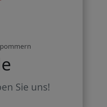
orpommern
de
en Sie uns!