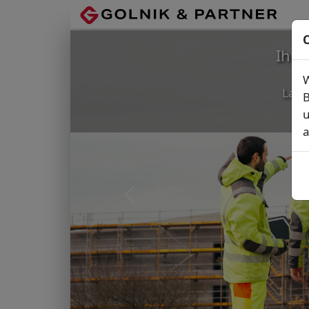
C
Ihr
W
Lage
B
u
a
Vorheriges Bild