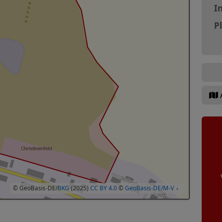
In
P
© GeoBasis-DE/
BKG
(2025)
CC BY 4.0
©
GeoBasis-DE/M-V
›