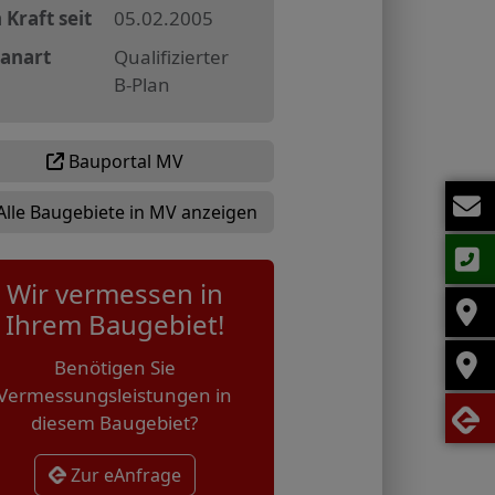
 Kraft seit
05.02.2005
lanart
Qualifizierter
B-Plan
Bauportal MV
Alle Baugebiete in MV anzeigen
Wir vermessen in
Ihrem Baugebiet!
Benötigen Sie
Vermessungsleistungen in
diesem Baugebiet?
Zur eAnfrage