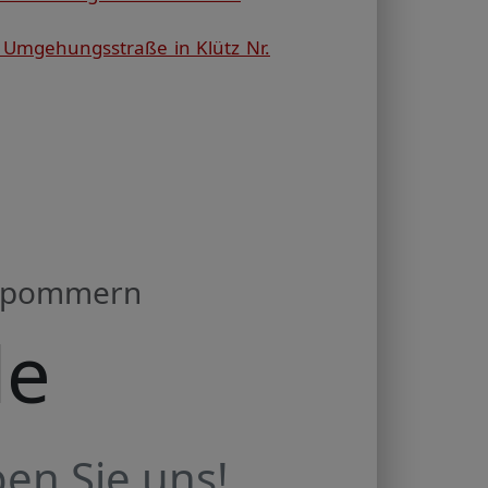
 Umgehungsstraße in Klütz Nr.
orpommern
de
en Sie uns!