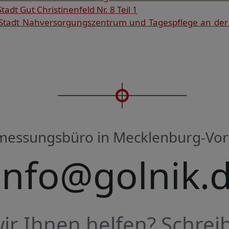
adt Gut Christinenfeld Nr. 8 Teil 1
Stadt Nahversorgungszentrum und Tagespflege an der
rmessungsbüro in Mecklenburg-V
info@golnik.
r Ihnen helfen? Schreib