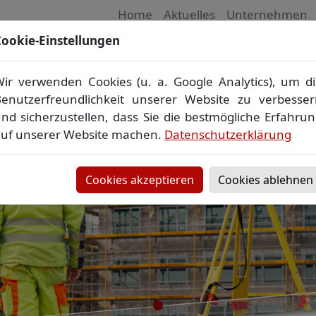
Home
Aktuelles
Unternehmen
ookie-Einstellungen
 Vermessungsbüro in Mecklenburg-Vorpom
Wir vermessen Ihr Grundstück
ir verwenden Cookies (u. a. Google Analytics), um d
plan
▪
Absteckung
▪
Bauvermessung
▪
Gebäudeeinmes
enutzerfreundlichkeit unserer Website zu verbesse
Grenzfeststellung
▪
Amtliche Auskünfte und Auszüge
nd sicherzustellen, dass Sie die bestmögliche Erfahru
uf unserer Website machen.
Datenschutzerklärung
Cookies akzeptieren
Cookies ablehnen