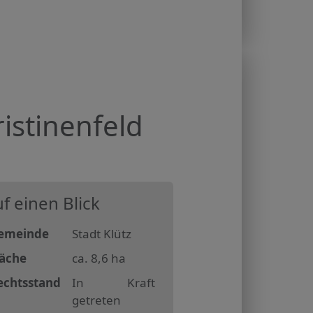
istinenfeld
f einen Blick
emeinde
Stadt Klütz
läche
ca. 8,6 ha
echtsstand
In Kraft
getreten