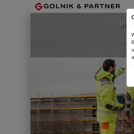
C
Ihr
W
Lage
B
u
a
Vorheriges Bild