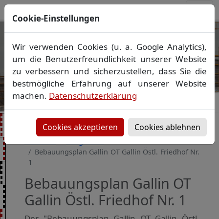
Cookie-Einstellungen
Ihr Vermessungsbüro in
Wir verwenden Cookies (u. a. Google Analytics),
Mecklenburg-Vorpommern
um die Benutzerfreundlichkeit unserer Website
Wir vermessen Ihr Grundstück
zu verbessern und sicherzustellen, dass Sie die
Vorheriges Bild
Näch
Lageplan
▪
Absteckung
▪
Bauvermessung
▪
bestmögliche Erfahrung auf unserer Website
Gebäudeeinmessung
machen.
Datenschutzerklärung
Grenzfeststellung
▪
Amtliche Auskünfte und
Auszüge
Cookies akzeptieren
Cookies ablehnen
Startseite
Baugebiete
Bebauungsplan Gallin OT Gallin Östl. Friedhof Nr.
1
Bebauungsplan Gallin OT
Gallin Östl. Friedhof Nr. 1
Der "Bebauungsplan Gallin OT Gallin Östl.