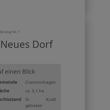
erung Nr. 1
Neues Dorf
1
f einen Blick
emeinde
Cramonshagen
läche
ca. 5,1 ha
echtsstand
In Kraft
getreten