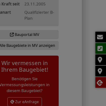
 Kraft seit
23.11.2005
lanart
Qualifizierter B-
Plan
Bauportal MV
Alle Baugebiete in MV anzeigen
Wir vermessen in
Ihrem Baugebiet!
Benötigen Sie
Vermessungsleistungen in
diesem Baugebiet?
Zur eAnfrage