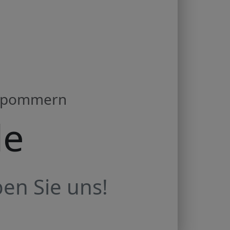
orpommern
de
en Sie uns!