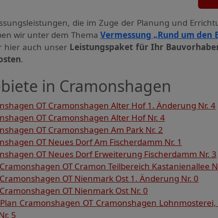
ssungs­leistungen, die im Zuge der Planung und Errich
haben wir unter dem Thema
Vermessung „Rund um den 
ir hier auch unser
Leistungspaket für Ihr Bauvorhabe
osten
.
biete in Cramonshagen
shagen OT Cramonshagen Alter Hof 1. Änderung Nr. 4
shagen OT Cramonshagen Alter Hof Nr. 4
nshagen OT Cramonshagen Am Park Nr. 2
shagen OT Neues Dorf Am Fischerdamm Nr. 1
shagen OT Neues Dorf Erweiterung Fischerdamm Nr. 3
Cramonshagen OT Cramon Teilbereich Kastanienallee Nr
 Cramonshagen OT Nienmark Ost 1. Änderung Nr. 0
 Cramonshagen OT Nienmark Ost Nr. 0
Plan Cramonshagen OT Cramonshagen Lohnmosterei, H
r. 5