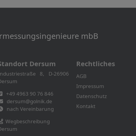
Vermessungs­­ingenieure mbB
Standort Dersum
Rechtliches
Industriestraße 8, D-26906
AGB
Dersum
Impressum
+49 4963 90 76 846
Datenschutz
dersum@golnik.de
Kontakt
nach Vereinbarung
Wegbeschreibung
Dersum