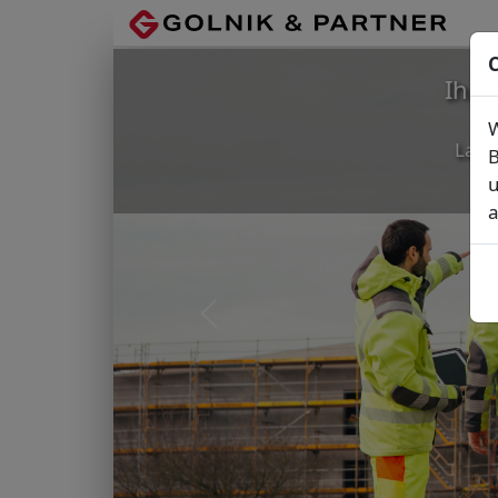
C
Ihr
W
Lage
B
u
a
Vorheriges Bild