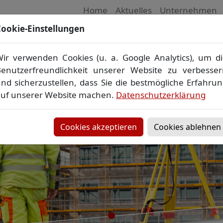
Home
Aktuelles
Unternehmen
ookie-Einstellungen
 Vermessungsbüro in Mecklenburg-Vorpom
Wir vermessen Ihr Grundstück
ir verwenden Cookies (u. a. Google Analytics), um d
plan
▪
Absteckung
▪
Bauvermessung
▪
Gebäudeeinmes
enutzerfreundlichkeit unserer Website zu verbesse
Grenzfeststellung
▪
Amtliche Auskünfte und Auszüge
nd sicherzustellen, dass Sie die bestmögliche Erfahru
uf unserer Website machen.
Datenschutzerklärung
Cookies akzeptieren
Cookies ablehnen