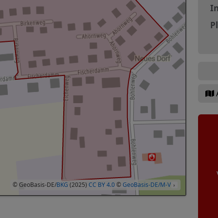
In
P
© GeoBasis-DE/
BKG
(2025)
CC BY 4.0
©
GeoBasis-DE/M-V
›