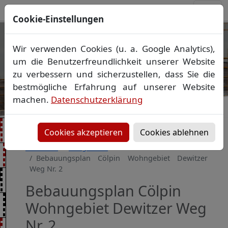
Cookie-Einstellungen
Ihr Vermessungsbüro in
Wir verwenden Cookies (u. a. Google Analytics),
Mecklenburg-Vorpommern
um die Benutzerfreundlichkeit unserer Website
Wir vermessen Ihr Grundstück
zu verbessern und sicherzustellen, dass Sie die
Vorheriges Bild
Näch
Lageplan
▪
Absteckung
▪
Bauvermessung
▪
bestmögliche Erfahrung auf unserer Website
Gebäudeeinmessung
machen.
Datenschutzerklärung
Grenzfeststellung
▪
Amtliche Auskünfte und
Auszüge
Cookies akzeptieren
Cookies ablehnen
Startseite
Baugebiete
Bebauungsplan Cölpin Wohngebiet Dewitzer
Weg Nr. 2
Bebauungsplan Cölpin
Wohngebiet Dewitzer Weg
Nr. 2