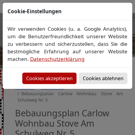
Cookie-Einstellungen
Ihr Vermessungsbüro in
Wir verwenden Cookies (u. a. Google Analytics),
Mecklenburg-Vorpommern
um die Benutzerfreundlichkeit unserer Website
Wir vermessen Ihr Grundstück
zu verbessern und sicherzustellen, dass Sie die
Vorheriges Bild
Näch
Lageplan
▪
Absteckung
▪
Bauvermessung
▪
bestmögliche Erfahrung auf unserer Website
Gebäudeeinmessung
machen.
Datenschutzerklärung
Grenzfeststellung
▪
Amtliche Auskünfte und
Auszüge
Cookies akzeptieren
Cookies ablehnen
Startseite
Baugebiete
Bebauungsplan Carlow Wohnbau Stove Am
Schulweg Nr. 5
Bebauungsplan Carlow
Wohnbau Stove Am
Schulweg Nr. 5