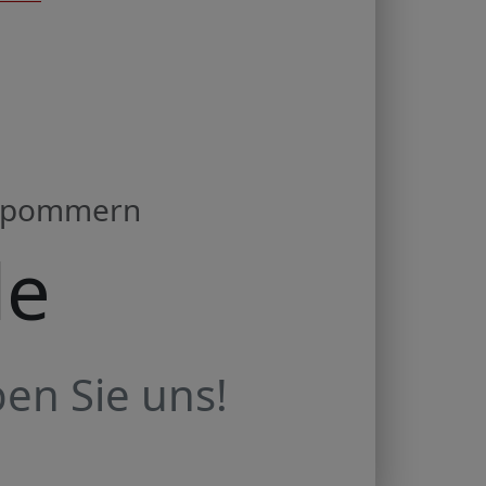
orpommern
de
en Sie uns!