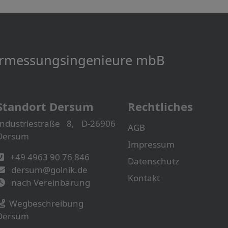
Vermessungs­­ingenieure mbB
Standort Dersum
Rechtliches
Industriestraße 8, D-26906
AGB
Dersum
Impressum
+49 4963 90 76 846
Datenschutz
dersum@golnik.de
Kontakt
nach Vereinbarung
Wegbeschreibung
Dersum