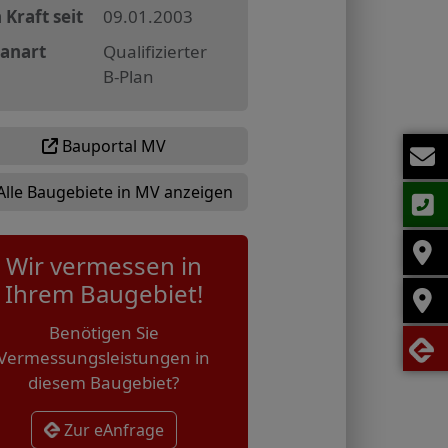
 Kraft seit
09.01.2003
lanart
Qualifizierter
B-Plan
Bauportal MV
Alle Baugebiete in MV anzeigen
Wir vermessen in
Ihrem Baugebiet!
Benötigen Sie
Vermessungsleistungen in
diesem Baugebiet?
Zur eAnfrage