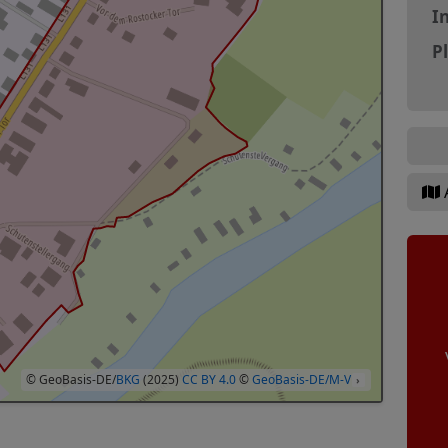
In
P
© GeoBasis-DE/
BKG
(2025)
CC BY 4.0
©
GeoBasis-DE/M-V
›