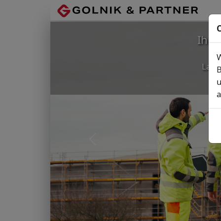
C
Ihr
W
Lage
B
u
a
Vorheriges Bild