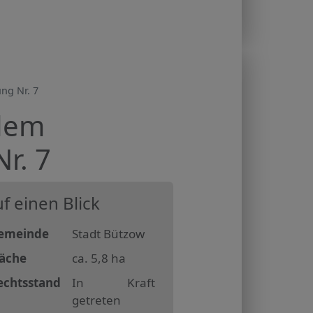
ng Nr. 7
 dem
r. 7
f einen Blick
emeinde
Stadt Bützow
läche
ca. 5,8 ha
echtsstand
In Kraft
getreten