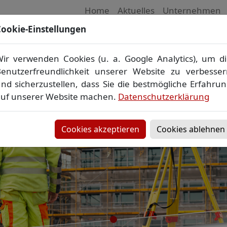
Home
Aktuelles
Unternehmen
ookie-Einstellungen
 Vermessungsbüro in Mecklenburg-Vorpom
Wir vermessen Ihr Grundstück
ir verwenden Cookies (u. a. Google Analytics), um d
plan
▪
Absteckung
▪
Bauvermessung
▪
Gebäudeeinmes
enutzerfreundlichkeit unserer Website zu verbesse
Grenzfeststellung
▪
Amtliche Auskünfte und Auszüge
nd sicherzustellen, dass Sie die bestmögliche Erfahru
uf unserer Website machen.
Datenschutzerklärung
Cookies akzeptieren
Cookies ablehnen